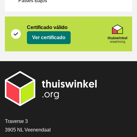
Países Bajos
Certificado
Thuiswinkel Waarborg
Certificado válido
Ver certificado
[_General:Contact]
Traverse 3
3905 NL Veenendaal