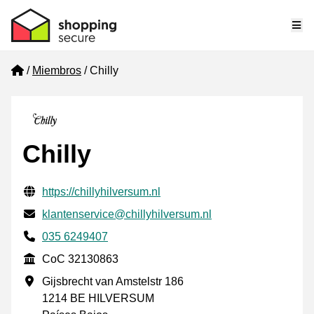
Me
Home
Miembros
Chilly
Chilly
Información de contacto verificada
Website URL
https://chillyhilversum.nl
Envía un correo electrónico a
klantenservice@chillyhilversum.nl
Phone number
035 6249407
CoC
CoC 32130863
Dirección de la empresa
Gijsbrecht van Amstelstr 186
1214 BE HILVERSUM