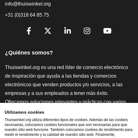
info@thuiswinkel.org
+31 (0)318 64 85 75
[_General:SocialMediaTitle]
Facebook
X
LinkedIn
Instagram
YouTube
¿Quiénes somos?
Thuiswinkel.org es una red líder de comercio electrónico
de inspiración que ayuda a las tiendas y comercios
electrónicos que venden productos y/o servicios, a las
empresas y a sus empleados a tener más éxito.
Ofrecemos soluciones relevantes y prácticas con varios
sellos de confianza, Thuiswinkel Reviews, herramientas y
Utilizamos cookies
asesoramiento jurídico, defensa, estudios de mercado, y
Thuiswinkel.org utiliza diferentes tipos de cookies. Además de las cookies
necesarias, colocamos cookies funcionales que son necesarias para que
tenemos nuestra propia plataforma educativa, la
nuestro sitio web funcione. También colocamos cookies de rendimiento para
medir el rendimiento y la calidad de nuestro sitio web. Finalmente,
Thuiswinkel e-Academy.