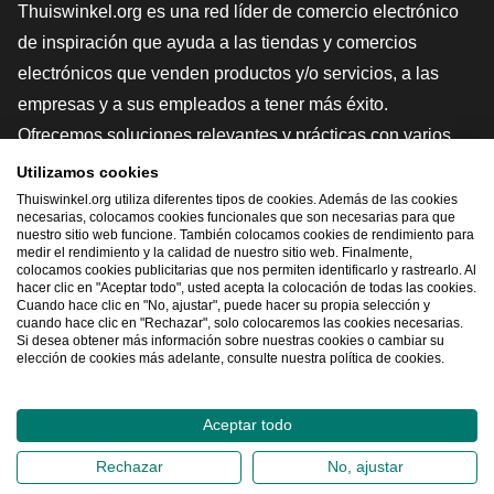
Thuiswinkel.org es una red líder de comercio electrónico
de inspiración que ayuda a las tiendas y comercios
electrónicos que venden productos y/o servicios, a las
empresas y a sus empleados a tener más éxito.
Ofrecemos soluciones relevantes y prácticas con varios
sellos de confianza, Thuiswinkel Reviews, herramientas y
Utilizamos cookies
asesoramiento jurídico, defensa, estudios de mercado, y
Thuiswinkel.org utiliza diferentes tipos de cookies. Además de las cookies
necesarias, colocamos cookies funcionales que son necesarias para que
tenemos nuestra propia plataforma educativa, la
nuestro sitio web funcione. También colocamos cookies de rendimiento para
medir el rendimiento y la calidad de nuestro sitio web. Finalmente,
Thuiswinkel e-Academy.
colocamos cookies publicitarias que nos permiten identificarlo y rastrearlo. Al
hacer clic en "Aceptar todo", usted acepta la colocación de todas las cookies.
Cuando hace clic en "No, ajustar", puede hacer su propia selección y
cuando hace clic en "Rechazar", solo colocaremos las cookies necesarias.
Navegar rápidamente
Si desea obtener más información sobre nuestras cookies o cambiar su
elección de cookies más adelante, consulte nuestra política de cookies.
[_G
Aceptar todo
2026
©
Thuiswinkel.org
Rechazar
No, ajustar
Declaración de privacidad
Declaración sobre las cookies