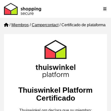
Me
Home
Miembros
Campercontact
Certificado de plataforma
Thuiswinkel Platform
Certificado
Thuiswinkel.org declara que su miembro: