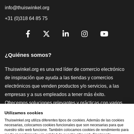
info@thuiswinkel.org
+31 (0)318 64 85 75
[_General:SocialMediaTitle]
Facebook
X
LinkedIn
Instagram
YouTube
¿Quiénes somos?
Thuiswinkel.org es una red líder de comercio electrónico
de inspiración que ayuda a las tiendas y comercios
electrónicos que venden productos y/o servicios, a las
empresas y a sus empleados a tener más éxito.
Ofrecemos soluciones relevantes y prácticas con varios
sellos de confianza, Thuiswinkel Reviews, herramientas y
Utilizamos cookies
asesoramiento jurídico, defensa, estudios de mercado, y
Thuiswinkel.org utiliza diferentes tipos de cookies. Además de las cookies
necesarias, colocamos cookies funcionales que son necesarias para que
tenemos nuestra propia plataforma educativa, la
nuestro sitio web funcione. También colocamos cookies de rendimiento para