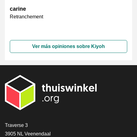
carine
Retranchement
Ver más opiniones sobre Kiyoh
[_General:Contact]
Traverse 3
3905 NL Veenendaal