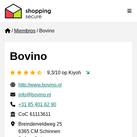
Me
Home
Miembros
Bovino
Bovino
[_General:NumberOfStarsPluralFormat]
9,3/10 op Kiyoh
Información de contacto verificada
Website URL
http://www.bovino.nl
Envía un correo electrónico a
info@bovino.nl
Phone number
+31 85 401 62 90
CoC
CoC 61113611
Dirección de la empresa
Breinderveldweg 25
6365 CM Schinnen