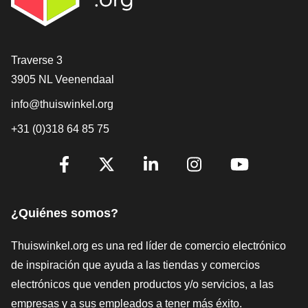
[_General:Contact]
Traverse 3
3905 NL Veenendaal
info@thuiswinkel.org
+31 (0)318 64 85 75
[_General:SocialMediaTitle]
Facebook
X
LinkedIn
Instagram
YouTube
¿Quiénes somos?
Thuiswinkel.org es una red líder de comercio electrónico
de inspiración que ayuda a las tiendas y comercios
electrónicos que venden productos y/o servicios, a las
empresas y a sus empleados a tener más éxito.