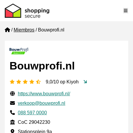
Me
Home
Miembros
Bouwprofi.nl
Bouwprofi.nl
[_General:NumberOfStarsPluralFormat]
9,0/10 op Kiyoh
Información de contacto verificada
Website URL
https://www.bouwprofi.nl/
Envía un correo electrónico a
verkoop@bouwprofi.nl
Phone number
088 597 0000
CoC
CoC 29042230
Dirección de la empresa
Stationsplein 9a