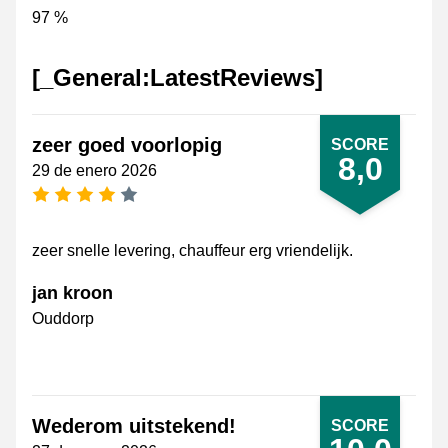
97 %
[_General:LatestReviews]
zeer goed voorlopig
SCORE
8,0
29 de enero 2026
[_General:NumberOfStarsPluralFormat]
zeer snelle levering, chauffeur erg vriendelijk.
jan kroon
Ouddorp
Wederom uitstekend!
SCORE