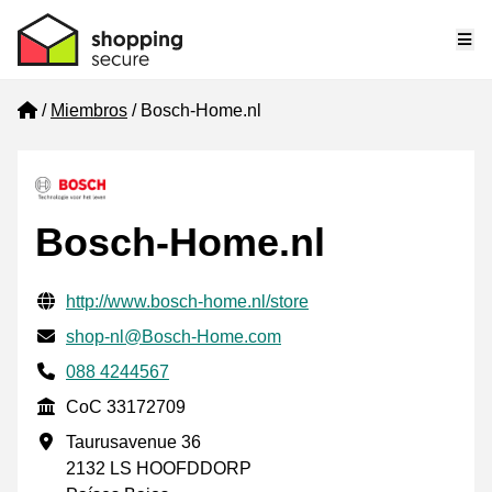
Me
Home
Miembros
Bosch-Home.nl
Bosch-Home.nl
Información de contacto verificada
Website URL
http://www.bosch-home.nl/store
Envía un correo electrónico a
shop-nl@Bosch-Home.com
Phone number
088 4244567
CoC
CoC 33172709
Dirección de la empresa
Taurusavenue 36
2132 LS HOOFDDORP