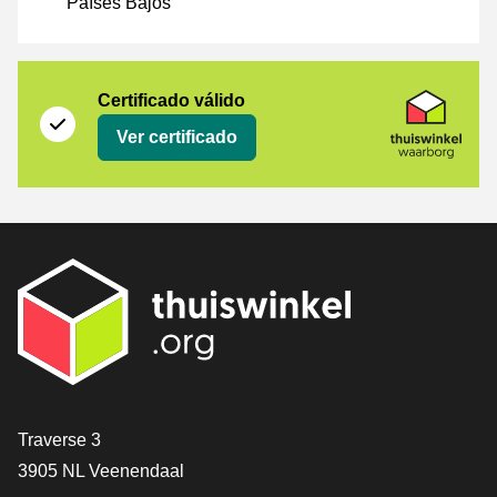
Países Bajos
Certificado
Thuiswinkel Waarborg
Certificado válido
Ver certificado
[_General:Contact]
Traverse 3
3905 NL Veenendaal