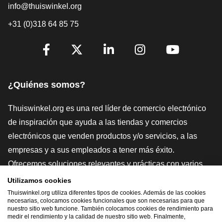
info@thuiswinkel.org
+31 (0)318 64 85 75
[_General:SocialMediaTitle]
Facebook
X
LinkedIn
Instagram
YouTube
¿Quiénes somos?
Thuiswinkel.org es una red líder de comercio electrónico
de inspiración que ayuda a las tiendas y comercios
electrónicos que venden productos y/o servicios, a las
empresas y a sus empleados a tener más éxito.
Ofrecemos soluciones relevantes y prácticas con varios
sellos de confianza, Thuiswinkel Reviews, herramientas y
Utilizamos cookies
asesoramiento jurídico, defensa, estudios de mercado, y
Thuiswinkel.org utiliza diferentes tipos de cookies. Además de las cookies
necesarias, colocamos cookies funcionales que son necesarias para que
tenemos nuestra propia plataforma educativa, la
nuestro sitio web funcione. También colocamos cookies de rendimiento para
medir el rendimiento y la calidad de nuestro sitio web. Finalmente,
Thuiswinkel e-Academy.