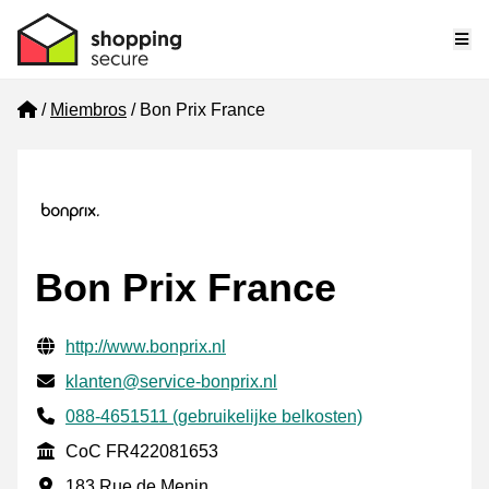
Me
Home
Miembros
Bon Prix France
Bon Prix France
Información de contacto verificada
Website URL
http://www.bonprix.nl
Envía un correo electrónico a
klanten@service-bonprix.nl
Phone number
088-4651511 (gebruikelijke belkosten)
CoC
CoC FR422081653
Dirección de la empresa
183 Rue de Menin