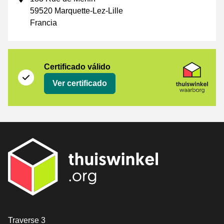
59520 Marquette-Lez-Lille
Francia
Certificado
Thuiswinkel Waarborg
Certificado válido
Ver certificado
[_General:Contact]
Traverse 3