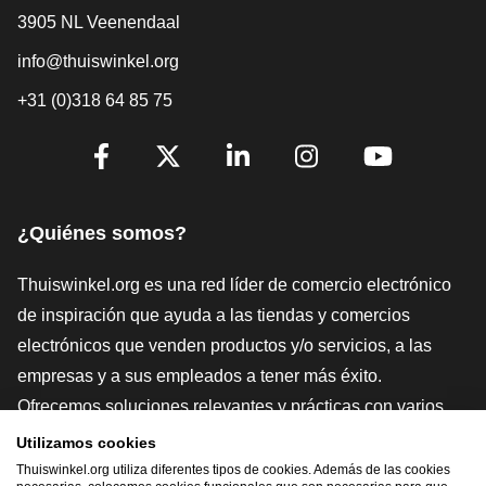
3905 NL Veenendaal
info@thuiswinkel.org
+31 (0)318 64 85 75
[_General:SocialMediaTitle]
Facebook
X
LinkedIn
Instagram
YouTube
¿Quiénes somos?
Thuiswinkel.org es una red líder de comercio electrónico
de inspiración que ayuda a las tiendas y comercios
electrónicos que venden productos y/o servicios, a las
empresas y a sus empleados a tener más éxito.
Ofrecemos soluciones relevantes y prácticas con varios
sellos de confianza, Thuiswinkel Reviews, herramientas y
Utilizamos cookies
asesoramiento jurídico, defensa, estudios de mercado, y
Thuiswinkel.org utiliza diferentes tipos de cookies. Además de las cookies