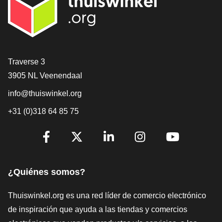
[_General:Contact]
Traverse 3
3905 NL Veenendaal
info@thuiswinkel.org
+31 (0)318 64 85 75
[_General:SocialMediaTitle]
Facebook
X
LinkedIn
Instagram
YouTube
¿Quiénes somos?
Thuiswinkel.org es una red líder de comercio electrónico
de inspiración que ayuda a las tiendas y comercios