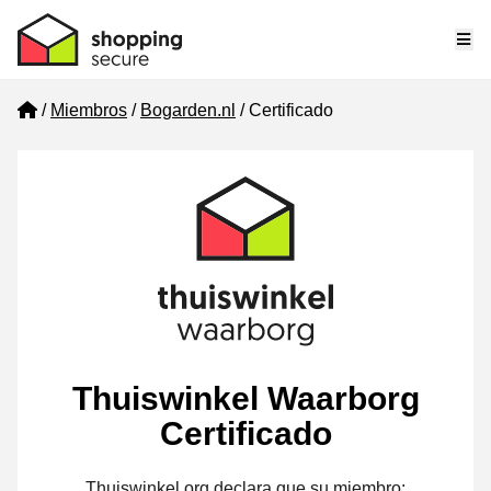
Me
Home
Miembros
Bogarden.nl
Certificado
Thuiswinkel Waarborg
Certificado
Thuiswinkel.org declara que su miembro: