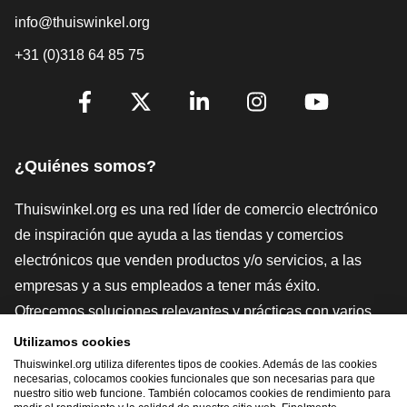
info@thuiswinkel.org
+31 (0)318 64 85 75
[_General:SocialMediaTitle]
Facebook
X
LinkedIn
Instagram
YouTube
¿Quiénes somos?
Thuiswinkel.org es una red líder de comercio electrónico
de inspiración que ayuda a las tiendas y comercios
electrónicos que venden productos y/o servicios, a las
empresas y a sus empleados a tener más éxito.
Ofrecemos soluciones relevantes y prácticas con varios
sellos de confianza, Thuiswinkel Reviews, herramientas y
Utilizamos cookies
asesoramiento jurídico, defensa, estudios de mercado, y
Thuiswinkel.org utiliza diferentes tipos de cookies. Además de las cookies
necesarias, colocamos cookies funcionales que son necesarias para que
tenemos nuestra propia plataforma educativa, la
nuestro sitio web funcione. También colocamos cookies de rendimiento para