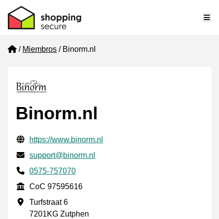
Me
Home
Miembros
Binorm.nl
Binorm.nl
Información de contacto verificada
Website URL
https://www.binorm.nl
Envía un correo electrónico a
support@binorm.nl
Phone number
0575-757070
CoC
CoC 97595616
Dirección de la empresa
Turfstraat 6
7201KG Zutphen