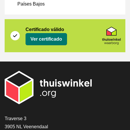
Países Bajos
Certificado
Thuiswinkel Waarborg
Certificado válido
Ver certificado
[_General:Contact]
Traverse 3
3905 NL Veenendaal