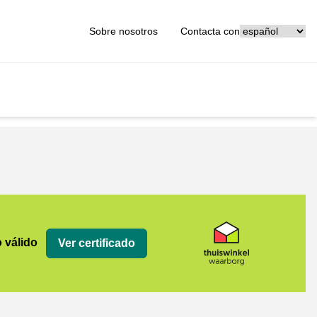
[_General:Langu
Sobre nosotros
Contacta con
org
o válido
Ver certificado