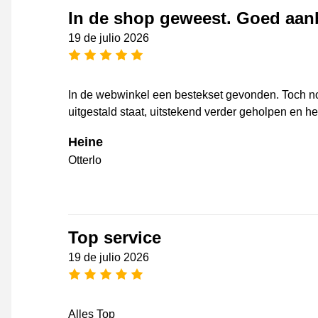
In de shop geweest. Goed aanb
19 de julio 2026
[_General:NumberOfStarsPluralFo
In de webwinkel een bestekset gevonden. Toch no
uitgestald staat, uitstekend verder geholpen en het
Heine
Otterlo
Top service
19 de julio 2026
[_General:NumberOfStarsPluralFo
Alles Top