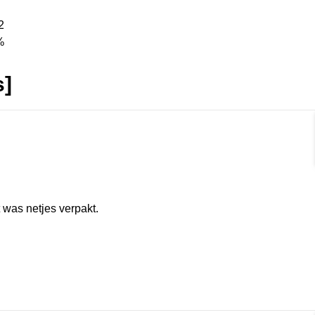
2
%
s]
rmat]
 was netjes verpakt.