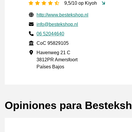
[_General:NumberOfStarsPluralFo
9,5/10 op Kiyoh
Información de contacto verificada
Website URL
http://www.bestekshop.nl
Envía un correo electrónico a
info@bestekshop.nl
Phone number
06 52044640
CoC
CoC 95829105
Dirección de la empresa
Havenweg 21 C
3812PR Amersfoort
Países Bajos
Opiniones para Besteksh