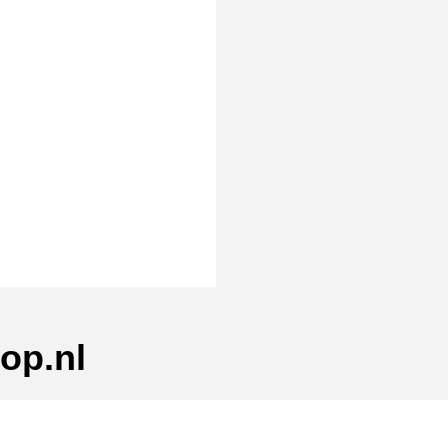
rmat]
op.nl