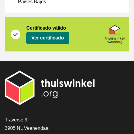
Países Bajos
Certificado
Thuiswinkel Waarborg
Certificado válido
Ver certificado
[_General:Contact]
Traverse 3
3905 NL Veenendaal