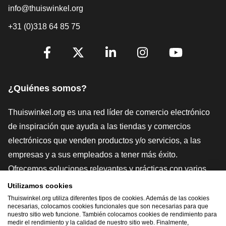
info@thuiswinkel.org
+31 (0)318 64 85 75
[_General:SocialMediaTitle]
Facebook
X
LinkedIn
Instagram
YouTube
¿Quiénes somos?
Thuiswinkel.org es una red líder de comercio electrónico
de inspiración que ayuda a las tiendas y comercios
electrónicos que venden productos y/o servicios, a las
empresas y a sus empleados a tener más éxito.
Ofrecemos soluciones relevantes y prácticas con varios
sellos de confianza, Thuiswinkel Reviews, herramientas y
Utilizamos cookies
asesoramiento jurídico, defensa, estudios de mercado, y
Thuiswinkel.org utiliza diferentes tipos de cookies. Además de las cookies
necesarias, colocamos cookies funcionales que son necesarias para que
tenemos nuestra propia plataforma educativa, la
nuestro sitio web funcione. También colocamos cookies de rendimiento para
medir el rendimiento y la calidad de nuestro sitio web. Finalmente,
Thuiswinkel e-Academy.