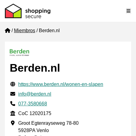
Me
Home
Miembros
Berden.nl
Berden.nl
Información de contacto verificada
Website URL
https://www.berden.nl/wonen-en-slapen
Envía un correo electrónico a
info@berden.nl
Phone number
077-3580668
CoC
CoC 12020175
Dirección de la empresa
Groot Egtenrayseweg 78-80
5928PA Venlo