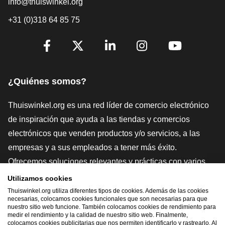
info@thuiswinkel.org
+31 (0)318 64 85 75
[_General:SocialMediaTitle]
Facebook
X
LinkedIn
Instagram
YouTube
¿Quiénes somos?
Thuiswinkel.org es una red líder de comercio electrónico
de inspiración que ayuda a las tiendas y comercios
electrónicos que venden productos y/o servicios, a las
empresas y a sus empleados a tener más éxito.
Ofrecemos soluciones relevantes y prácticas con varios
sellos de confianza, Thuiswinkel Reviews, herramientas y
Utilizamos cookies
asesoramiento jurídico, defensa, estudios de mercado, y
Thuiswinkel.org utiliza diferentes tipos de cookies. Además de las cookies
necesarias, colocamos cookies funcionales que son necesarias para que
tenemos nuestra propia plataforma educativa, la
nuestro sitio web funcione. También colocamos cookies de rendimiento para
medir el rendimiento y la calidad de nuestro sitio web. Finalmente,
Thuiswinkel e-Academy.
colocamos cookies publicitarias que nos permiten identificarlo y rastrearlo. Al