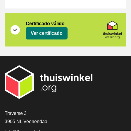
Certificado
Thuiswinkel Waarborg
Certificado válido
Ver certificado
[_General:Contact]
Traverse 3
3905 NL Veenendaal