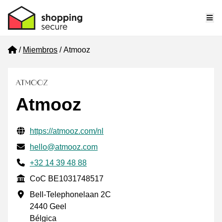
Me
Home
Miembros
Atmooz
Atmooz
Información de contacto verificada
Website URL
https://atmooz.com/nl
Envía un correo electrónico a
hello@atmooz.com
Phone number
+32 14 39 48 88
CoC
CoC BE1031748517
Dirección de la empresa
Bell-Telephonelaan 2C
2440 Geel
Bélgica