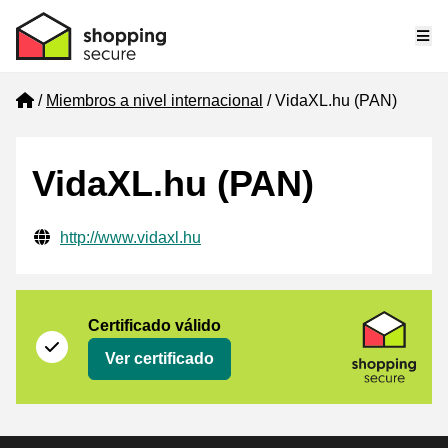
Me
Home
Miembros a nivel internacional
VidaXL.hu (PAN)
VidaXL.hu (PAN)
Información de contacto verificada
Website URL
http://www.vidaxl.hu
Certificado
Shopping Secure
Certificado válido
Ver certificado