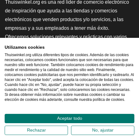
Thuiswinkel.org es una red líder de comercio electrónico
de inspiración que ayuda a las tiendas y comercios
electrónicos que venden productos y/o servicios, a las
empresas y a sus empleados a tener más éxito.
Ofrecemos soluciones relevantes y prácticas con varios
sellos de confianza, Thuiswinkel Reviews, herramientas y
Utilizamos cookies
asesoramiento jurídico, defensa, estudios de mercado, y
Thuiswinkel.org utiliza diferentes tipos de cookies. Además de las cookies
necesarias, colocamos cookies funcionales que son necesarias para que
tenemos nuestra propia plataforma educativa, la
nuestro sitio web funcione. También colocamos cookies de rendimiento para
medir el rendimiento y la calidad de nuestro sitio web. Finalmente,
Thuiswinkel e-Academy.
colocamos cookies publicitarias que nos permiten identificarlo y rastrearlo. Al
hacer clic en "Aceptar todo", usted acepta la colocación de todas las cookies.
Cuando hace clic en "No, ajustar", puede hacer su propia selección y
cuando hace clic en "Rechazar", solo colocaremos las cookies necesarias.
Navegar rápidamente
Si desea obtener más información sobre nuestras cookies o cambiar su
elección de cookies más adelante, consulte nuestra política de cookies.
[_G
Aceptar todo
2026
©
Thuiswinkel.org
Rechazar
No, ajustar
Declaración de privacidad
Declaración sobre las cookies