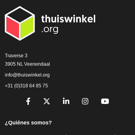
[_General:Contact]
Traverse 3
3905 NL Veenendaal
info@thuiswinkel.org
+31 (0)318 64 85 75
[_General:SocialMediaTitle]
Facebook
X
LinkedIn
Instagram
YouTube
¿Quiénes somos?