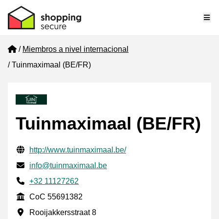
Me
Home
Miembros a nivel internacional
Tuinmaximaal (BE/FR)
Tuinmaximaal (BE/FR)
Información de contacto verificada
Website URL
http://www.tuinmaximaal.be/
Envía un correo electrónico a
info@tuinmaximaal.be
Phone number
+32 11127262
CoC
CoC 55691382
Dirección de la empresa
Rooijakkersstraat 8