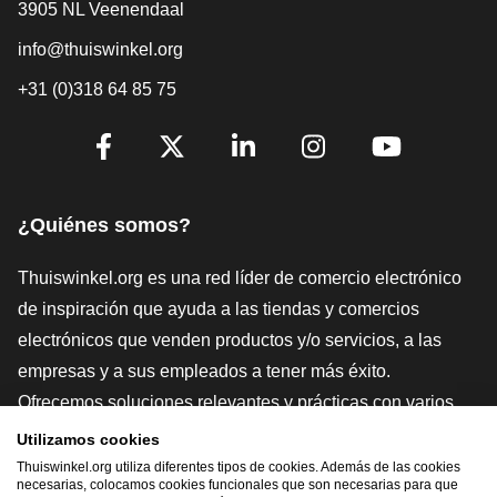
3905 NL Veenendaal
info@thuiswinkel.org
+31 (0)318 64 85 75
[_General:SocialMediaTitle]
Facebook
X
LinkedIn
Instagram
YouTube
¿Quiénes somos?
Thuiswinkel.org es una red líder de comercio electrónico
de inspiración que ayuda a las tiendas y comercios
electrónicos que venden productos y/o servicios, a las
empresas y a sus empleados a tener más éxito.
Ofrecemos soluciones relevantes y prácticas con varios
sellos de confianza, Thuiswinkel Reviews, herramientas y
Utilizamos cookies
asesoramiento jurídico, defensa, estudios de mercado, y
Thuiswinkel.org utiliza diferentes tipos de cookies. Además de las cookies
necesarias, colocamos cookies funcionales que son necesarias para que
tenemos nuestra propia plataforma educativa, la