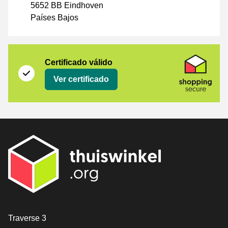
5652 BB Eindhoven
Países Bajos
Certificado
Shopping Secure
Certificado válido
Ver certificado
[_General:Contact]
Traverse 3