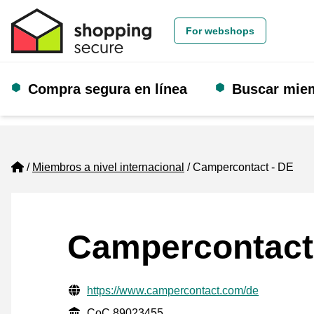
For webshops
Compra segura en línea
Buscar mie
Home
Miembros a nivel internacional
Campercontact - DE
Campercontact
Información de contacto verificada
Website URL
https://www.campercontact.com/de
CoC
CoC 89023455