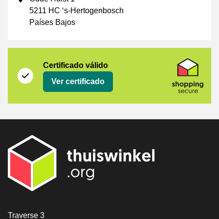
5211 HC ‘s-Hertogenbosch
Países Bajos
Certificado
Shopping Secure
Certificado válido
Ver certificado
[_General:Contact]
Traverse 3