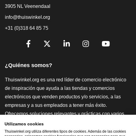
3905 NL Veenendaal
info@thuiswinkel.org
+31 (0)318 64 85 75
[_General:SocialMediaTitle]
Facebook
X
LinkedIn
Instagram
YouTube
¿Quiénes somos?
Thuiswinkel.org es una red líder de comercio electrónico
de inspiración que ayuda a las tiendas y comercios
electrónicos que venden productos y/o servicios, a las
empresas y a sus empleados a tener más éxito.
Ofrecemos soluciones relevantes y prácticas con varios
sellos de confianza, Thuiswinkel Reviews, herramientas y
Utilizamos cookies
asesoramiento jurídico, defensa, estudios de mercado, y
Thuiswinkel.org utiliza diferentes tipos de cookies. Además de las cookies