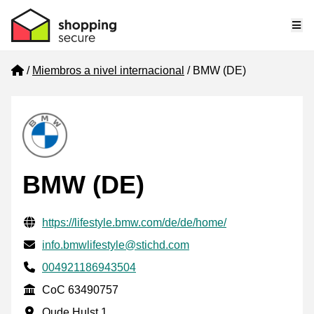
Me
Home
Miembros a nivel internacional
BMW (DE)
BMW (DE)
Información de contacto verificada
Website URL
https://lifestyle.bmw.com/de/de/home/
Envía un correo electrónico a
info.bmwlifestyle@stichd.com
Phone number
004921186943504
CoC
CoC 63490757
Dirección de la empresa
Oude Hulst 1