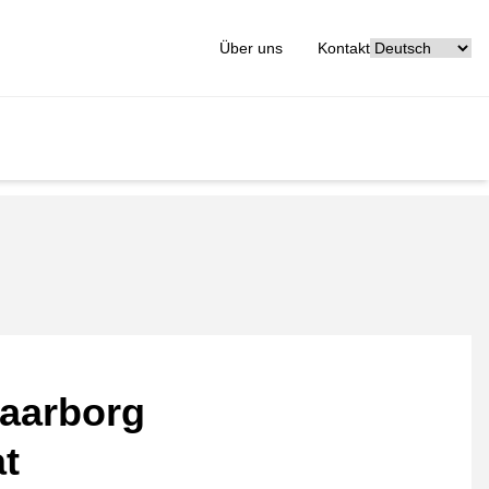
[_General:Langu
Über uns
Kontakt
aarborg
at