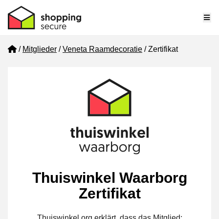
Me
Home
Mitglieder
Veneta Raamdecoratie
Zertifikat
Thuiswinkel Waarborg
Zertifikat
Thuiswinkel.org erklärt, dass das Mitglied: