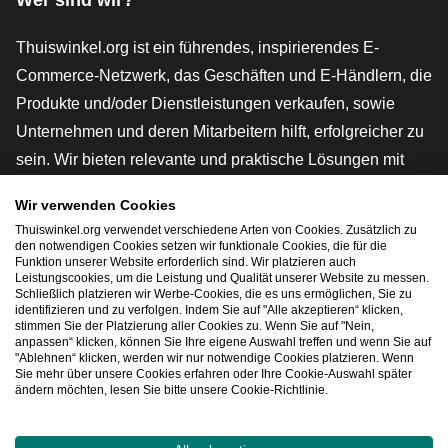
Thuiswinkel.org ist ein führendes, inspirierendes E-
Commerce-Netzwerk, das Geschäften und E-Händlern, die
Produkte und/oder Dienstleistungen verkaufen, sowie
Unternehmen und deren Mitarbeitern hilft, erfolgreicher zu
sein. Wir bieten relevante und praktische Lösungen mit
verschiedenen Gütesiegeln, Thuiswinkel-Rezensionen,
Wir verwenden Cookies
rechtlichen Instrumenten und Beratung,
Thuiswinkel.org verwendet verschiedene Arten von Cookies. Zusätzlich zu
Interessenvertretung, Marktforschung und verfügen über
den notwendigen Cookies setzen wir funktionale Cookies, die für die
Funktion unserer Website erforderlich sind. Wir platzieren auch
eine eigene Bildungsplattform, die Thuiswinkel e-
Leistungscookies, um die Leistung und Qualität unserer Website zu messen.
Schließlich platzieren wir Werbe-Cookies, die es uns ermöglichen, Sie zu
Academy.
identifizieren und zu verfolgen. Indem Sie auf "Alle akzeptieren“ klicken,
stimmen Sie der Platzierung aller Cookies zu. Wenn Sie auf "Nein,
anpassen“ klicken, können Sie Ihre eigene Auswahl treffen und wenn Sie auf
"Ablehnen“ klicken, werden wir nur notwendige Cookies platzieren. Wenn
Schnelles Navigieren
Sie mehr über unsere Cookies erfahren oder Ihre Cookie-Auswahl später
ändern möchten, lesen Sie bitte unsere Cookie-Richtlinie.
[_G