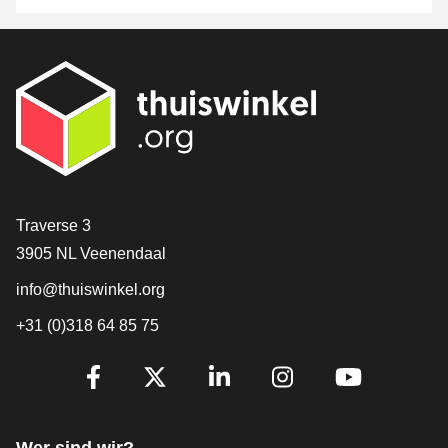
[_General:Contact]
Traverse 3
3905 NL Veenendaal
info@thuiswinkel.org
+31 (0)318 64 85 75
[_General:SocialMediaTitle]
Facebook
X
LinkedIn
Instagram
YouTube
Wer sind wir?