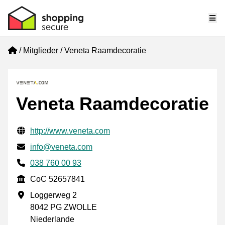
Me
Home
Mitglieder
Veneta Raamdecoratie
Veneta Raamdecoratie
Geprüfte Kontaktinformationen
Website URL
http://www.veneta.com
E-mail
info@veneta.com
Phone number
038 760 00 93
CoC
CoC 52657841
Geschäftsadresse
Loggerweg 2
8042 PG ZWOLLE
Niederlande