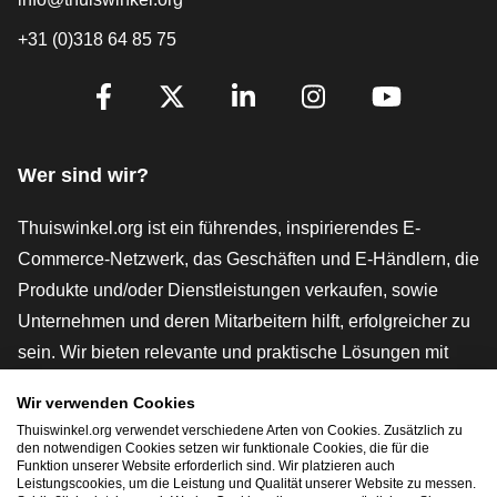
+31 (0)318 64 85 75
[_General:SocialMediaTitle]
Facebook
X
LinkedIn
Instagram
YouTube
Wer sind wir?
Thuiswinkel.org ist ein führendes, inspirierendes E-
Commerce-Netzwerk, das Geschäften und E-Händlern, die
Produkte und/oder Dienstleistungen verkaufen, sowie
Unternehmen und deren Mitarbeitern hilft, erfolgreicher zu
sein. Wir bieten relevante und praktische Lösungen mit
verschiedenen Gütesiegeln, Thuiswinkel-Rezensionen,
Wir verwenden Cookies
rechtlichen Instrumenten und Beratung,
Thuiswinkel.org verwendet verschiedene Arten von Cookies. Zusätzlich zu
Interessenvertretung, Marktforschung und verfügen über
den notwendigen Cookies setzen wir funktionale Cookies, die für die
Funktion unserer Website erforderlich sind. Wir platzieren auch
eine eigene Bildungsplattform, die Thuiswinkel e-
Leistungscookies, um die Leistung und Qualität unserer Website zu messen.