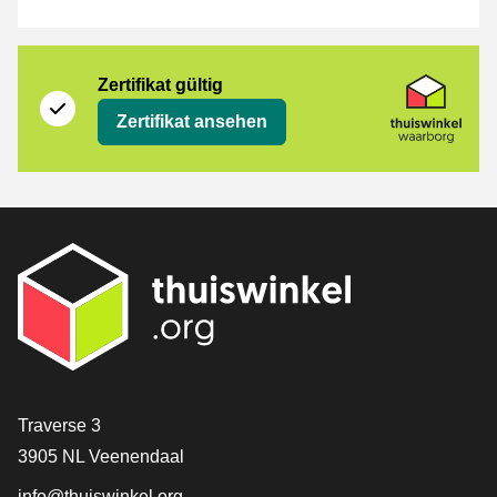
Zertifikat
Thuiswinkel Waarborg
Zertifikat gültig
Zertifikat ansehen
[_General:Contact]
Traverse 3
3905 NL Veenendaal
info@thuiswinkel.org