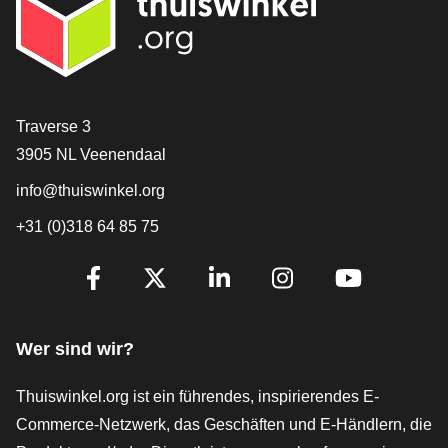
[_General:Contact]
Traverse 3
3905 NL Veenendaal
info@thuiswinkel.org
+31 (0)318 64 85 75
[_General:SocialMediaTitle]
Facebook
X
LinkedIn
Instagram
YouTube
Wer sind wir?
Thuiswinkel.org ist ein führendes, inspirierendes E-
Commerce-Netzwerk, das Geschäften und E-Händlern, die