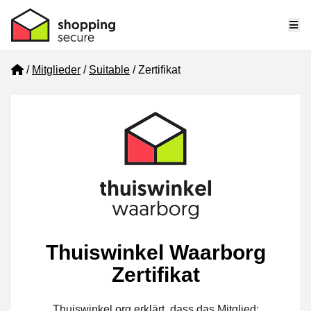
Me
Home
Mitglieder
Suitable
Zertifikat
Thuiswinkel Waarborg
Zertifikat
Thuiswinkel.org erklärt, dass das Mitglied: