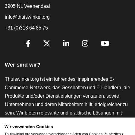
3905 NL Veenendaal
info@thuiswinkel.org
+31 (0)318 64 85 75
[_General:SocialMediaTitle]
Facebook
X
LinkedIn
Instagram
YouTube
Wer sind wir?
Thuiswinkel.org ist ein führendes, inspirierendes E-
Commerce-Netzwerk, das Geschäften und E-Händlern, die
Produkte und/oder Dienstleistungen verkaufen, sowie
Unternehmen und deren Mitarbeitern hilft, erfolgreicher zu
sein. Wir bieten relevante und praktische Lösungen mit
verschiedenen Gütesiegeln, Thuiswinkel-Rezensionen,
Wir verwenden Cookies
rechtlichen Instrumenten und Beratung,
Thuiswinkel.org verwendet verschiedene Arten von Cookies. Zusätzlich zu