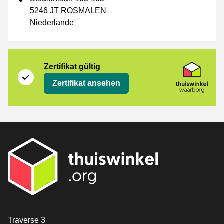
5246 JT ROSMALEN
Niederlande
Zertifikat
Thuiswinkel Waarborg
Zertifikat gültig
Zertifikat ansehen
[_General:Contact]
Traverse 3