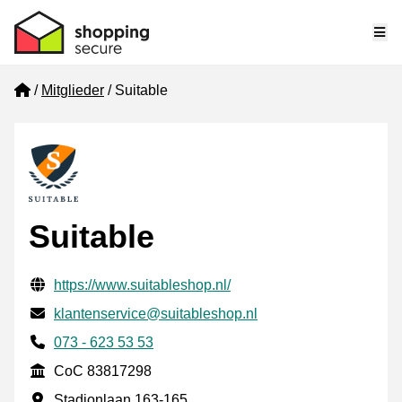
Me
Home
Mitglieder
Suitable
Suitable
Geprüfte Kontaktinformationen
Website URL
https://www.suitableshop.nl/
E-mail
klantenservice@suitableshop.nl
Phone number
073 - 623 53 53
CoC
CoC 83817298
Geschäftsadresse
Stadionlaan 163-165