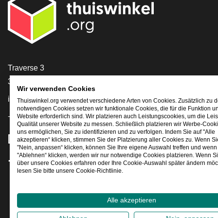
[_General:Contact]
Traverse 3
3905 NL Veenendaal
Wir verwenden Cookies
info@thuiswinkel.org
Thuiswinkel.org verwendet verschiedene Arten von Cookies. Zusätzlich zu 
notwendigen Cookies setzen wir funktionale Cookies, die für die Funktion u
+31 (0)318 64 85 75
Website erforderlich sind. Wir platzieren auch Leistungscookies, um die Lei
Qualität unserer Website zu messen. Schließlich platzieren wir Werbe-Cooki
uns ermöglichen, Sie zu identifizieren und zu verfolgen. Indem Sie auf "Alle
[_General:SocialMediaTitle]
akzeptieren“ klicken, stimmen Sie der Platzierung aller Cookies zu. Wenn Si
"Nein, anpassen“ klicken, können Sie Ihre eigene Auswahl treffen und wenn 
"Ablehnen“ klicken, werden wir nur notwendige Cookies platzieren. Wenn S
über unsere Cookies erfahren oder Ihre Cookie-Auswahl später ändern möc
Facebook
X
LinkedIn
Instagram
YouTube
lesen Sie bitte unsere Cookie-Richtlinie.
Alle akzeptieren