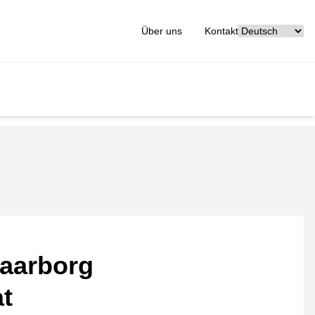
[_General:Langu
Über uns
Kontakt
aarborg
at