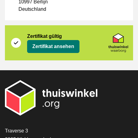
10997 Berlijn
Deutschland
Zertifikat
Thuiswinkel Waarborg
Zertifikat gültig
Zertifikat ansehen
[_General:Contact]
Traverse 3