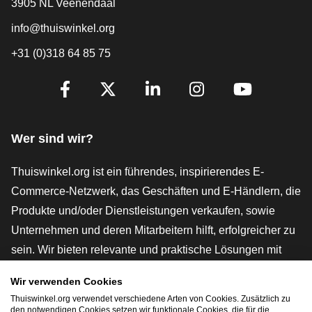
3905 NL Veenendaal
info@thuiswinkel.org
+31 (0)318 64 85 75
[_General:SocialMediaTitle]
Facebook
X
LinkedIn
Instagram
YouTube
Wer sind wir?
Thuiswinkel.org ist ein führendes, inspirierendes E-
Commerce-Netzwerk, das Geschäften und E-Händlern, die
Produkte und/oder Dienstleistungen verkaufen, sowie
Unternehmen und deren Mitarbeitern hilft, erfolgreicher zu
sein. Wir bieten relevante und praktische Lösungen mit
verschiedenen Gütesiegeln, Thuiswinkel-Rezensionen,
Wir verwenden Cookies
rechtlichen Instrumenten und Beratung,
Thuiswinkel.org verwendet verschiedene Arten von Cookies. Zusätzlich zu
Interessenvertretung, Marktforschung und verfügen über
den notwendigen Cookies setzen wir funktionale Cookies, die für die