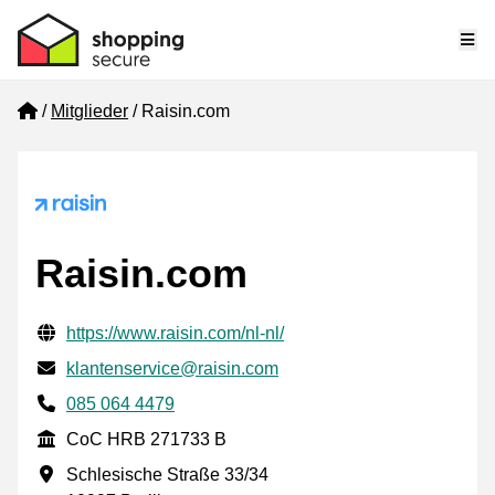
Me
Home
Mitglieder
Raisin.com
Raisin.com
Geprüfte Kontaktinformationen
Website URL
https://www.raisin.com/nl-nl/
E-mail
klantenservice@raisin.com
Phone number
085 064 4479
CoC
CoC HRB 271733 B
Geschäftsadresse
Schlesische Straße 33/34