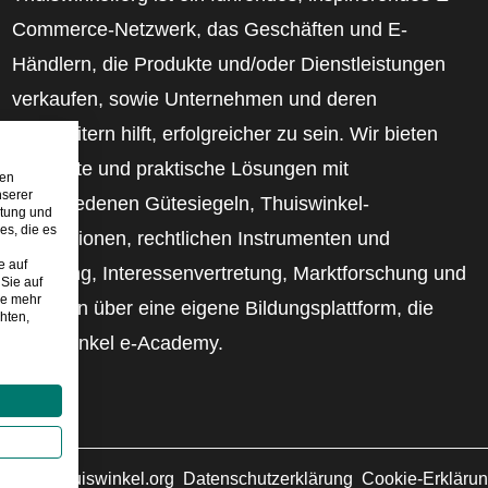
Commerce-Netzwerk, das Geschäften und E-
Händlern, die Produkte und/oder Dienstleistungen
verkaufen, sowie Unternehmen und deren
Mitarbeitern hilft, erfolgreicher zu sein. Wir bieten
relevante und praktische Lösungen mit
den
nserer
verschiedenen Gütesiegeln, Thuiswinkel-
stung und
es, die es
Rezensionen, rechtlichen Instrumenten und
e auf
Beratung, Interessenvertretung, Marktforschung und
Sie auf
ie mehr
verfügen über eine eigene Bildungsplattform, die
hten,
Thuiswinkel e-Academy.
2026
©
Thuiswinkel.org
Datenschutzerklärung
Cookie-Erkläru