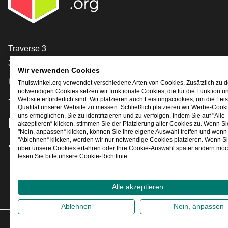
[_General:Contact]
Traverse 3
3905 NL Veenendaal
Wir verwenden Cookies
info@thuiswinkel.org
Thuiswinkel.org verwendet verschiedene Arten von Cookies. Zusätzlich zu 
notwendigen Cookies setzen wir funktionale Cookies, die für die Funktion u
+31 (0)318 64 85 75
Website erforderlich sind. Wir platzieren auch Leistungscookies, um die Lei
Qualität unserer Website zu messen. Schließlich platzieren wir Werbe-Cooki
uns ermöglichen, Sie zu identifizieren und zu verfolgen. Indem Sie auf "Alle
[_General:SocialMediaTitle]
akzeptieren“ klicken, stimmen Sie der Platzierung aller Cookies zu. Wenn Si
"Nein, anpassen“ klicken, können Sie Ihre eigene Auswahl treffen und wenn 
"Ablehnen“ klicken, werden wir nur notwendige Cookies platzieren. Wenn S
über unsere Cookies erfahren oder Ihre Cookie-Auswahl später ändern möc
Facebook
X
LinkedIn
Instagram
YouTube
lesen Sie bitte unsere Cookie-Richtlinie.
Alle akzeptieren
Ablehnen
Nein, anpassen