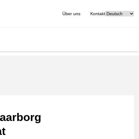
[_General:Langu
Über uns
Kontakt
aarborg
at