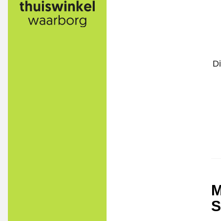
Di
M
S