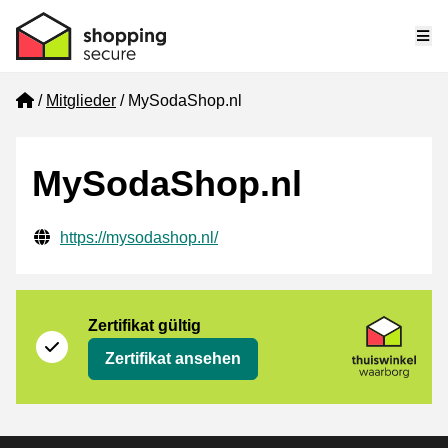
Me
Home
Mitglieder
MySodaShop.nl
MySodaShop.nl
Geprüfte Kontaktinformationen
Website URL
https://mysodashop.nl/
Zertifikat
Thuiswinkel Waarborg
Zertifikat gültig
Zertifikat ansehen