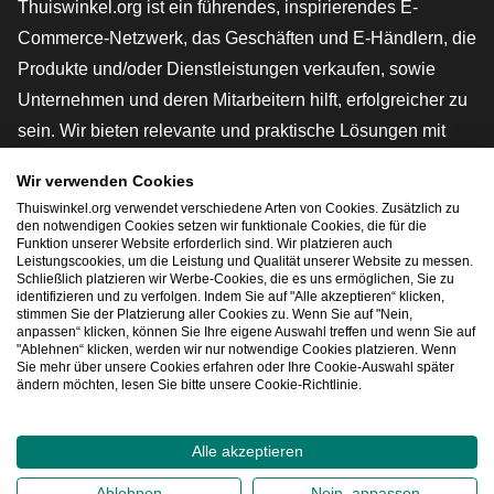
Thuiswinkel.org ist ein führendes, inspirierendes E-
Commerce-Netzwerk, das Geschäften und E-Händlern, die
Produkte und/oder Dienstleistungen verkaufen, sowie
Unternehmen und deren Mitarbeitern hilft, erfolgreicher zu
sein. Wir bieten relevante und praktische Lösungen mit
verschiedenen Gütesiegeln, Thuiswinkel-Rezensionen,
Wir verwenden Cookies
rechtlichen Instrumenten und Beratung,
Thuiswinkel.org verwendet verschiedene Arten von Cookies. Zusätzlich zu
Interessenvertretung, Marktforschung und verfügen über
den notwendigen Cookies setzen wir funktionale Cookies, die für die
Funktion unserer Website erforderlich sind. Wir platzieren auch
eine eigene Bildungsplattform, die Thuiswinkel e-
Leistungscookies, um die Leistung und Qualität unserer Website zu messen.
Schließlich platzieren wir Werbe-Cookies, die es uns ermöglichen, Sie zu
Academy.
identifizieren und zu verfolgen. Indem Sie auf "Alle akzeptieren“ klicken,
stimmen Sie der Platzierung aller Cookies zu. Wenn Sie auf "Nein,
anpassen“ klicken, können Sie Ihre eigene Auswahl treffen und wenn Sie auf
"Ablehnen“ klicken, werden wir nur notwendige Cookies platzieren. Wenn
Schnelles Navigieren
Sie mehr über unsere Cookies erfahren oder Ihre Cookie-Auswahl später
ändern möchten, lesen Sie bitte unsere Cookie-Richtlinie.
[_G
Alle akzeptieren
2026
©
Thuiswinkel.org
Ablehnen
Nein, anpassen