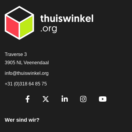
[_General:Contact]
Traverse 3
3905 NL Veenendaal
info@thuiswinkel.org
+31 (0)318 64 85 75
[_General:SocialMediaTitle]
Facebook
X
LinkedIn
Instagram
YouTube
Wer sind wir?