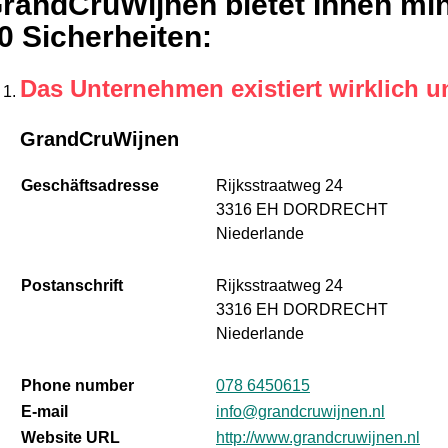
randCruWijnen bietet Ihnen mi
0 Sicherheiten
:
Das Unternehmen existiert wirklich u
GrandCruWijnen
Geschäftsadresse
Rijksstraatweg 24
3316 EH DORDRECHT
Niederlande
Postanschrift
Rijksstraatweg 24
3316 EH DORDRECHT
Niederlande
Phone number
078 6450615
E-mail
info@grandcruwijnen.nl
Website URL
http://www.grandcruwijnen.nl