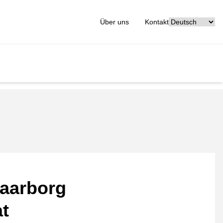
[_General:Langu
Über uns
Kontakt
aarborg
at