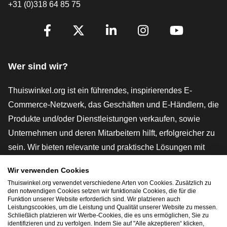
+31 (0)318 64 85 75
[_General:SocialMediaTitle]
Facebook
X
LinkedIn
Instagram
YouTube
Wer sind wir?
Thuiswinkel.org ist ein führendes, inspirierendes E-
Commerce-Netzwerk, das Geschäften und E-Händlern, die
Produkte und/oder Dienstleistungen verkaufen, sowie
Unternehmen und deren Mitarbeitern hilft, erfolgreicher zu
sein. Wir bieten relevante und praktische Lösungen mit
verschiedenen Gütesiegeln, Thuiswinkel-Rezensionen,
Wir verwenden Cookies
rechtlichen Instrumenten und Beratung,
Thuiswinkel.org verwendet verschiedene Arten von Cookies. Zusätzlich zu
Interessenvertretung, Marktforschung und verfügen über
den notwendigen Cookies setzen wir funktionale Cookies, die für die
Funktion unserer Website erforderlich sind. Wir platzieren auch
eine eigene Bildungsplattform, die Thuiswinkel e-
Leistungscookies, um die Leistung und Qualität unserer Website zu messen.
Schließlich platzieren wir Werbe-Cookies, die es uns ermöglichen, Sie zu
Academy.
identifizieren und zu verfolgen. Indem Sie auf "Alle akzeptieren“ klicken,