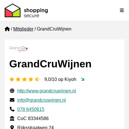
Me
Home
Mitglieder
GrandCruWijnen
GrandCruWijnen
[_General:NumberOfStarsPluralFormat]
9,0/10 op Kiyoh
Geprüfte Kontaktinformationen
Website URL
http://www.grandcruwijnen.nl
E-mail
info@grandcruwijnen.nl
Phone number
078 6450615
CoC
CoC 83344586
Geschäftsadresse
Rijksstraatweg 24