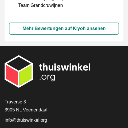
Team Grandcruwijnen
Mehr Bewertungen auf Kiyoh ansehen
[_General:Contact]
Traverse 3
3905 NL Veenendaal
info@thuiswinkel.org