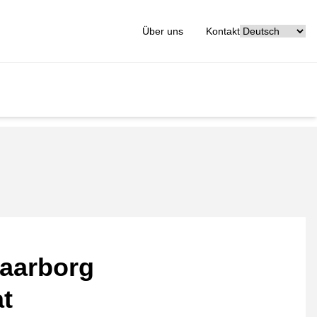
[_General:Langu
Über uns
Kontakt
aarborg
at