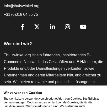
info@thuiswinkel.org
+31 (0)318 64 85 75
[_General:SocialMediaTitle]
Facebook
X
LinkedIn
Instagram
YouTube
Wer sind wir?
Thuiswinkel.org ist ein führendes, inspirierendes E-
Commerce-Netzwerk, das Geschäften und E-Händlern, die
Produkte und/oder Dienstleistungen verkaufen, sowie
Unternehmen und deren Mitarbeitern hilft, erfolgreicher zu
sein. Wir bieten relevante und praktische Lösungen mit
verschiedenen Gütesiegeln, Thuiswinkel-Rezensionen,
Wir verwenden Cookies
rechtlichen Instrumenten und Beratung,
Thuiswinkel.org verwendet verschiedene Arten von Cookies. Zusätzlich zu
Interessenvertretung, Marktforschung und verfügen über
den notwendigen Cookies setzen wir funktionale Cookies, die für die
Funktion unserer Website erforderlich sind. Wir platzieren auch