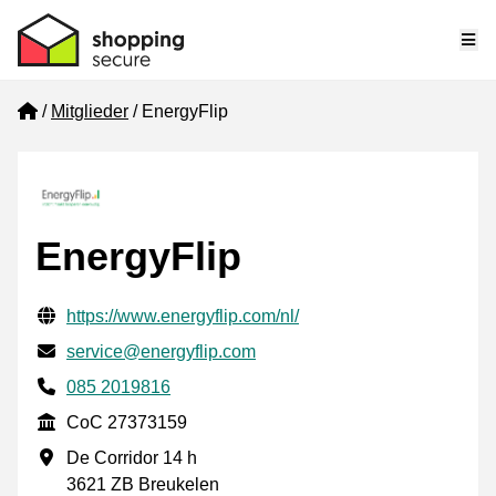
Me
Home
Mitglieder
EnergyFlip
EnergyFlip
Geprüfte Kontaktinformationen
Website URL
https://www.energyflip.com/nl/
E-mail
service@energyflip.com
Phone number
085 2019816
CoC
CoC 27373159
Geschäftsadresse
De Corridor 14 h
3621 ZB Breukelen