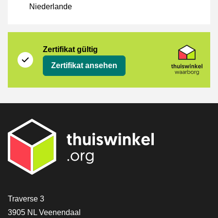
Niederlande
Zertifikat
Thuiswinkel Waarborg
Zertifikat gültig
Zertifikat ansehen
[_General:Contact]
Traverse 3
3905 NL Veenendaal