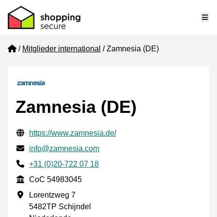
Me
Home
Mitglieder international
Zamnesia (DE)
Zamnesia (DE)
Geprüfte Kontaktinformationen
Website URL
https://www.zamnesia.de/
E-mail
info@zamnesia.com
Phone number
+31 (0)20-722 07 18
CoC
CoC 54983045
Geschäftsadresse
Lorentzweg 7
5482TP Schijndel