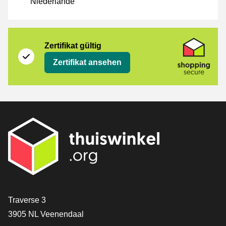
Niederlande
Zertifikat
Shopping Secure
Zertifikat gültig
Zertifikat ansehen
[_General:Contact]
Traverse 3
3905 NL Veenendaal