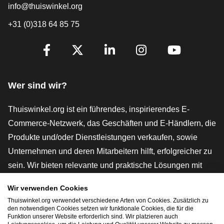
info@thuiswinkel.org
+31 (0)318 64 85 75
[_General:SocialMediaTitle]
Facebook
X
LinkedIn
Instagram
YouTube
Wer sind wir?
Thuiswinkel.org ist ein führendes, inspirierendes E-
Commerce-Netzwerk, das Geschäften und E-Händlern, die
Produkte und/oder Dienstleistungen verkaufen, sowie
Unternehmen und deren Mitarbeitern hilft, erfolgreicher zu
sein. Wir bieten relevante und praktische Lösungen mit
verschiedenen Gütesiegeln, Thuiswinkel-Rezensionen,
Wir verwenden Cookies
rechtlichen Instrumenten und Beratung,
Thuiswinkel.org verwendet verschiedene Arten von Cookies. Zusätzlich zu
Interessenvertretung, Marktforschung und verfügen über
den notwendigen Cookies setzen wir funktionale Cookies, die für die
Funktion unserer Website erforderlich sind. Wir platzieren auch
eine eigene Bildungsplattform, die Thuiswinkel e-