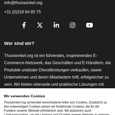
info@thuiswinkel.org
+31 (0)318 64 85 75
[_General:SocialMediaTitle]
Facebook
X
LinkedIn
Instagram
YouTube
Wer sind wir?
Thuiswinkel.org ist ein führendes, inspirierendes E-
Commerce-Netzwerk, das Geschäften und E-Händlern, die
Produkte und/oder Dienstleistungen verkaufen, sowie
Unternehmen und deren Mitarbeitern hilft, erfolgreicher zu
sein. Wir bieten relevante und praktische Lösungen mit
verschiedenen Gütesiegeln, Thuiswinkel-Rezensionen,
Wir verwenden Cookies
rechtlichen Instrumenten und Beratung,
Thuiswinkel.org verwendet verschiedene Arten von Cookies. Zusätzlich zu
Interessenvertretung, Marktforschung und verfügen über
den notwendigen Cookies setzen wir funktionale Cookies, die für die
Funktion unserer Website erforderlich sind. Wir platzieren auch
eine eigene Bildungsplattform, die Thuiswinkel e-
Leistungscookies, um die Leistung und Qualität unserer Website zu messen.