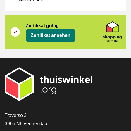
Zertifikat
Shopping Secure
Zertifikat gültig
Zertifikat ansehen
[_General:Contact]
Traverse 3
3905 NL Veenendaal