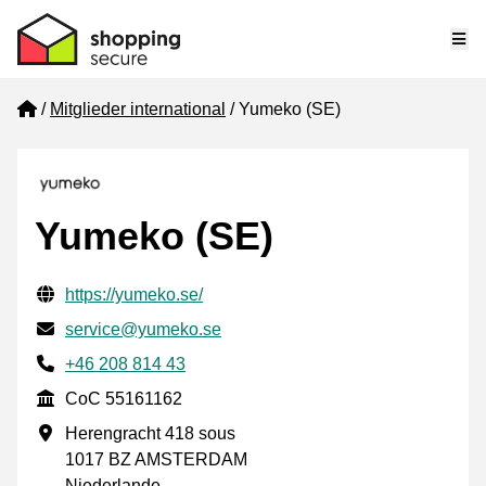
Me
Home
Mitglieder international
Yumeko (SE)
Yumeko (SE)
Geprüfte Kontaktinformationen
Website URL
https://yumeko.se/
E-mail
service@yumeko.se
Phone number
+46 208 814 43
CoC
CoC 55161162
Geschäftsadresse
Herengracht 418 sous
1017 BZ AMSTERDAM
Niederlande