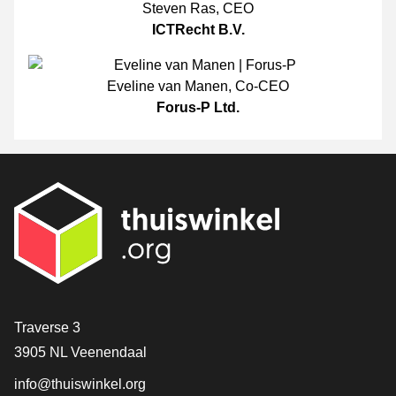
Steven Ras
,
CEO
ICTRecht B.V.
Eveline van Manen
,
Co-CEO
Forus-P Ltd.
[_General:Contact]
Traverse 3
3905 NL Veenendaal
info@thuiswinkel.org