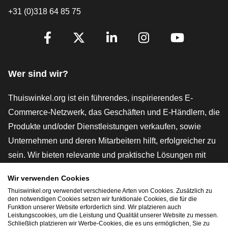
+31 (0)318 64 85 75
[_General:SocialMediaTitle]
Facebook
X
LinkedIn
Instagram
YouTube
Wer sind wir?
Thuiswinkel.org ist ein führendes, inspirierendes E-
Commerce-Netzwerk, das Geschäften und E-Händlern, die
Produkte und/oder Dienstleistungen verkaufen, sowie
Unternehmen und deren Mitarbeitern hilft, erfolgreicher zu
sein. Wir bieten relevante und praktische Lösungen mit
verschiedenen Gütesiegeln, Thuiswinkel-Rezensionen,
Wir verwenden Cookies
rechtlichen Instrumenten und Beratung,
Thuiswinkel.org verwendet verschiedene Arten von Cookies. Zusätzlich zu
Interessenvertretung, Marktforschung und verfügen über
den notwendigen Cookies setzen wir funktionale Cookies, die für die
Funktion unserer Website erforderlich sind. Wir platzieren auch
eine eigene Bildungsplattform, die Thuiswinkel e-
Leistungscookies, um die Leistung und Qualität unserer Website zu messen.
Schließlich platzieren wir Werbe-Cookies, die es uns ermöglichen, Sie zu
Academy.