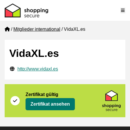
Me
Home
Mitglieder international
VidaXL.es
VidaXL.es
Geprüfte Kontaktinformationen
Website URL
http://www.vidaxl.es
Zertifikat
Shopping Secure
Zertifikat gültig
Zertifikat ansehen