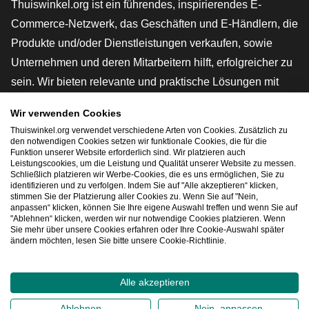
Thuiswinkel.org ist ein führendes, inspirierendes E-
Commerce-Netzwerk, das Geschäften und E-Händlern, die
Produkte und/oder Dienstleistungen verkaufen, sowie
Unternehmen und deren Mitarbeitern hilft, erfolgreicher zu
sein. Wir bieten relevante und praktische Lösungen mit
verschiedenen Gütesiegeln, Thuiswinkel-Rezensionen,
Wir verwenden Cookies
rechtlichen Instrumenten und Beratung,
Thuiswinkel.org verwendet verschiedene Arten von Cookies. Zusätzlich zu
Interessenvertretung, Marktforschung und verfügen über
den notwendigen Cookies setzen wir funktionale Cookies, die für die
Funktion unserer Website erforderlich sind. Wir platzieren auch
eine eigene Bildungsplattform, die Thuiswinkel e-
Leistungscookies, um die Leistung und Qualität unserer Website zu messen.
Schließlich platzieren wir Werbe-Cookies, die es uns ermöglichen, Sie zu
Academy.
identifizieren und zu verfolgen. Indem Sie auf "Alle akzeptieren“ klicken,
stimmen Sie der Platzierung aller Cookies zu. Wenn Sie auf "Nein,
anpassen“ klicken, können Sie Ihre eigene Auswahl treffen und wenn Sie auf
"Ablehnen“ klicken, werden wir nur notwendige Cookies platzieren. Wenn
Schnelles Navigieren
Sie mehr über unsere Cookies erfahren oder Ihre Cookie-Auswahl später
ändern möchten, lesen Sie bitte unsere Cookie-Richtlinie.
[_G
Alle akzeptieren
2026
©
Thuiswinkel.org
Ablehnen
Nein, anpassen