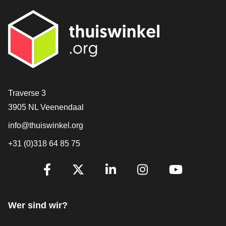
[_General:Contact]
Traverse 3
3905 NL Veenendaal
info@thuiswinkel.org
+31 (0)318 64 85 75
[_General:SocialMediaTitle]
Facebook
X
LinkedIn
Instagram
YouTube
Wer sind wir?