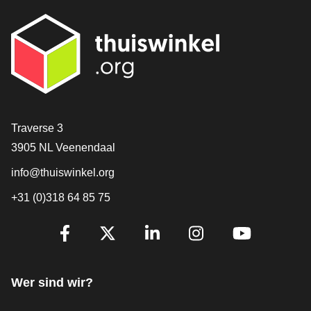
[_General:Contact]
Traverse 3
3905 NL Veenendaal
info@thuiswinkel.org
+31 (0)318 64 85 75
[_General:SocialMediaTitle]
Facebook
X
LinkedIn
Instagram
YouTube
Wer sind wir?