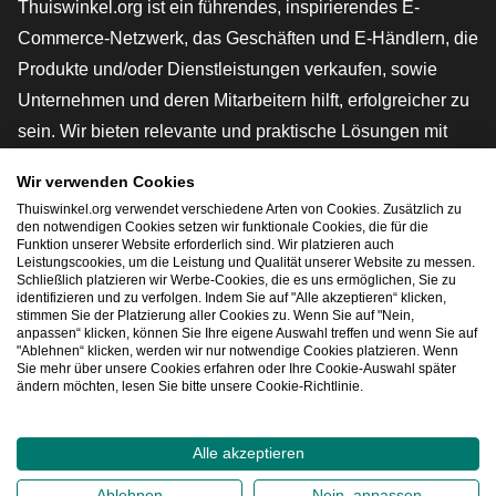
Thuiswinkel.org ist ein führendes, inspirierendes E-
Commerce-Netzwerk, das Geschäften und E-Händlern, die
Produkte und/oder Dienstleistungen verkaufen, sowie
Unternehmen und deren Mitarbeitern hilft, erfolgreicher zu
sein. Wir bieten relevante und praktische Lösungen mit
verschiedenen Gütesiegeln, Thuiswinkel-Rezensionen,
Wir verwenden Cookies
rechtlichen Instrumenten und Beratung,
Thuiswinkel.org verwendet verschiedene Arten von Cookies. Zusätzlich zu
Interessenvertretung, Marktforschung und verfügen über
den notwendigen Cookies setzen wir funktionale Cookies, die für die
Funktion unserer Website erforderlich sind. Wir platzieren auch
eine eigene Bildungsplattform, die Thuiswinkel e-
Leistungscookies, um die Leistung und Qualität unserer Website zu messen.
Schließlich platzieren wir Werbe-Cookies, die es uns ermöglichen, Sie zu
Academy.
identifizieren und zu verfolgen. Indem Sie auf "Alle akzeptieren“ klicken,
stimmen Sie der Platzierung aller Cookies zu. Wenn Sie auf "Nein,
anpassen“ klicken, können Sie Ihre eigene Auswahl treffen und wenn Sie auf
"Ablehnen“ klicken, werden wir nur notwendige Cookies platzieren. Wenn
Schnelles Navigieren
Sie mehr über unsere Cookies erfahren oder Ihre Cookie-Auswahl später
ändern möchten, lesen Sie bitte unsere Cookie-Richtlinie.
[_G
Alle akzeptieren
2026
©
Thuiswinkel.org
Ablehnen
Nein, anpassen