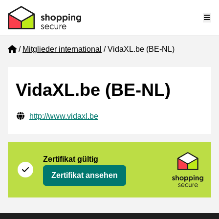
Me
Home
Mitglieder international
VidaXL.be (BE-NL)
VidaXL.be (BE-NL)
Geprüfte Kontaktinformationen
Website URL
http://www.vidaxl.be
Zertifikat
Shopping Secure
Zertifikat gültig
Zertifikat ansehen