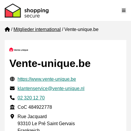
Me
Home
Mitglieder international
Vente-unique.be
Vente-unique.be
Geprüfte Kontaktinformationen
Website URL
https://www.vente-unique.be
E-mail
klantenservice@vente-unique.nl
Phone number
02 320 12 70
CoC
CoC 484922778
Geschäftsadresse
Rue Jacquard
93310 Le Pré Saint Gervais
Frankreich