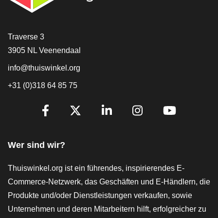
[_General:Contact]
Traverse 3
3905 NL Veenendaal
info@thuiswinkel.org
+31 (0)318 64 85 75
[_General:SocialMediaTitle]
Facebook
X
LinkedIn
Instagram
YouTube
Wer sind wir?
Thuiswinkel.org ist ein führendes, inspirierendes E-
Commerce-Netzwerk, das Geschäften und E-Händlern, die
Produkte und/oder Dienstleistungen verkaufen, sowie
Unternehmen und deren Mitarbeitern hilft, erfolgreicher zu