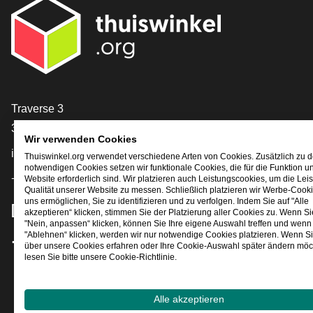
[_General:Contact]
Traverse 3
3905 NL Veenendaal
Wir verwenden Cookies
info@thuiswinkel.org
Thuiswinkel.org verwendet verschiedene Arten von Cookies. Zusätzlich zu 
notwendigen Cookies setzen wir funktionale Cookies, die für die Funktion u
+31 (0)318 64 85 75
Website erforderlich sind. Wir platzieren auch Leistungscookies, um die Lei
Qualität unserer Website zu messen. Schließlich platzieren wir Werbe-Cooki
uns ermöglichen, Sie zu identifizieren und zu verfolgen. Indem Sie auf "Alle
[_General:SocialMediaTitle]
akzeptieren“ klicken, stimmen Sie der Platzierung aller Cookies zu. Wenn Si
"Nein, anpassen“ klicken, können Sie Ihre eigene Auswahl treffen und wenn 
"Ablehnen“ klicken, werden wir nur notwendige Cookies platzieren. Wenn S
über unsere Cookies erfahren oder Ihre Cookie-Auswahl später ändern möc
Facebook
X
LinkedIn
Instagram
YouTube
lesen Sie bitte unsere Cookie-Richtlinie.
Alle akzeptieren