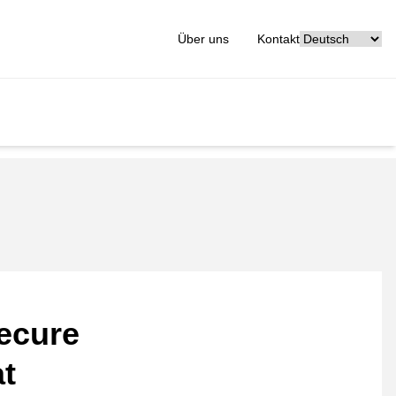
[_General:Langu
Über uns
Kontakt
ecure
at