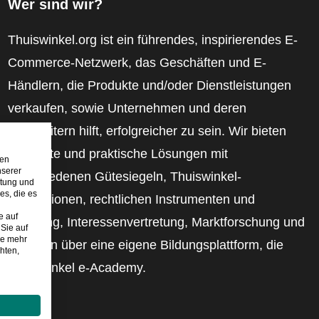
Wer sind wir?
Thuiswinkel.org ist ein führendes, inspirierendes E-
Commerce-Netzwerk, das Geschäften und E-
Händlern, die Produkte und/oder Dienstleistungen
verkaufen, sowie Unternehmen und deren
Mitarbeitern hilft, erfolgreicher zu sein. Wir bieten
relevante und praktische Lösungen mit
den
nserer
verschiedenen Gütesiegeln, Thuiswinkel-
stung und
es, die es
Rezensionen, rechtlichen Instrumenten und
e auf
Beratung, Interessenvertretung, Marktforschung und
Sie auf
ie mehr
verfügen über eine eigene Bildungsplattform, die
hten,
Thuiswinkel e-Academy.