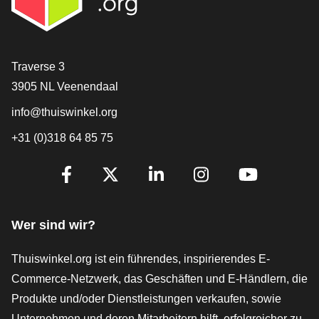
[_General:Contact]
Traverse 3
3905 NL Veenendaal
info@thuiswinkel.org
+31 (0)318 64 85 75
[_General:SocialMediaTitle]
Facebook
X
LinkedIn
Instagram
YouTube
Wer sind wir?
Thuiswinkel.org ist ein führendes, inspirierendes E-
Commerce-Netzwerk, das Geschäften und E-Händlern, die
Produkte und/oder Dienstleistungen verkaufen, sowie
Unternehmen und deren Mitarbeitern hilft, erfolgreicher zu