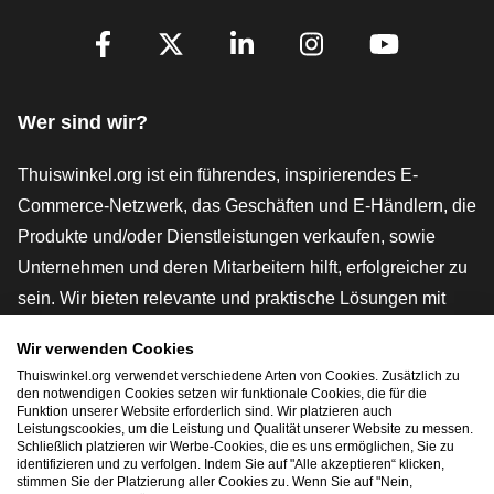
[_General:SocialMediaTitle]
Facebook
X
LinkedIn
Instagram
YouTube
Wer sind wir?
Thuiswinkel.org ist ein führendes, inspirierendes E-
Commerce-Netzwerk, das Geschäften und E-Händlern, die
Produkte und/oder Dienstleistungen verkaufen, sowie
Unternehmen und deren Mitarbeitern hilft, erfolgreicher zu
sein. Wir bieten relevante und praktische Lösungen mit
verschiedenen Gütesiegeln, Thuiswinkel-Rezensionen,
Wir verwenden Cookies
rechtlichen Instrumenten und Beratung,
Thuiswinkel.org verwendet verschiedene Arten von Cookies. Zusätzlich zu
Interessenvertretung, Marktforschung und verfügen über
den notwendigen Cookies setzen wir funktionale Cookies, die für die
Funktion unserer Website erforderlich sind. Wir platzieren auch
eine eigene Bildungsplattform, die Thuiswinkel e-
Leistungscookies, um die Leistung und Qualität unserer Website zu messen.
Schließlich platzieren wir Werbe-Cookies, die es uns ermöglichen, Sie zu
Academy.
identifizieren und zu verfolgen. Indem Sie auf "Alle akzeptieren“ klicken,
stimmen Sie der Platzierung aller Cookies zu. Wenn Sie auf "Nein,