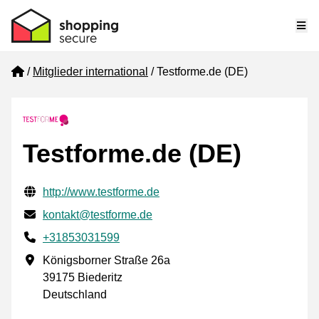
Me
Home
Mitglieder international
Testforme.de (DE)
Testforme.de (DE)
Geprüfte Kontaktinformationen
Website URL
http://www.testforme.de
E-mail
kontakt@testforme.de
Phone number
+31853031599
Geschäftsadresse
Königsborner Straße 26a
39175 Biederitz
Deutschland