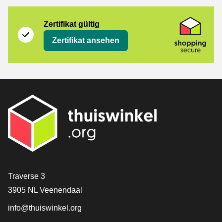
Zertifikat
Shopping Secure
Zertifikat gültig
Zertifikat ansehen
[_General:Contact]
Traverse 3
3905 NL Veenendaal
info@thuiswinkel.org