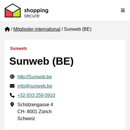
Me
Home
Mitglieder international
Sunweb (BE)
Sunweb (BE)
Geprüfte Kontaktinformationen
Website URL
http://Sunweb.be
E-mail
info@sunweb.be
Phone number
+32 (0)3 259 0910
Geschäftsadresse
Schützengasse 4
CH- 8001 Zürich
Schweiz