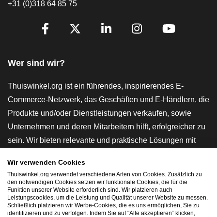
+31 (0)318 64 85 75
[_General:SocialMediaTitle]
Facebook
X
LinkedIn
Instagram
YouTube
Wer sind wir?
Thuiswinkel.org ist ein führendes, inspirierendes E-
Commerce-Netzwerk, das Geschäften und E-Händlern, die
Produkte und/oder Dienstleistungen verkaufen, sowie
Unternehmen und deren Mitarbeitern hilft, erfolgreicher zu
sein. Wir bieten relevante und praktische Lösungen mit
verschiedenen Gütesiegeln, Thuiswinkel-Rezensionen,
Wir verwenden Cookies
rechtlichen Instrumenten und Beratung,
Thuiswinkel.org verwendet verschiedene Arten von Cookies. Zusätzlich zu
Interessenvertretung, Marktforschung und verfügen über
den notwendigen Cookies setzen wir funktionale Cookies, die für die
Funktion unserer Website erforderlich sind. Wir platzieren auch
eine eigene Bildungsplattform, die Thuiswinkel e-
Leistungscookies, um die Leistung und Qualität unserer Website zu messen.
Schließlich platzieren wir Werbe-Cookies, die es uns ermöglichen, Sie zu
Academy.
identifizieren und zu verfolgen. Indem Sie auf "Alle akzeptieren“ klicken,