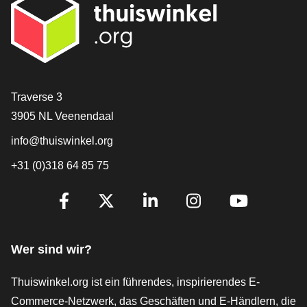
[_General:Contact]
Traverse 3
3905 NL Veenendaal
info@thuiswinkel.org
+31 (0)318 64 85 75
[_General:SocialMediaTitle]
Facebook
X
LinkedIn
Instagram
YouTube
Wer sind wir?
Thuiswinkel.org ist ein führendes, inspirierendes E-
Commerce-Netzwerk, das Geschäften und E-Händlern, die