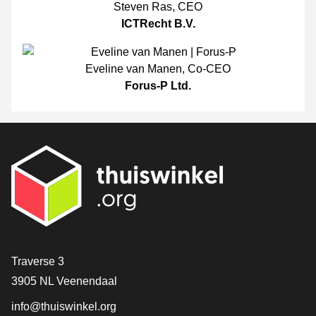
Steven Ras
,
CEO
ICTRecht B.V.
Eveline van Manen
,
Co-CEO
Forus-P Ltd.
[_General:Contact]
Traverse 3
3905 NL Veenendaal
info@thuiswinkel.org