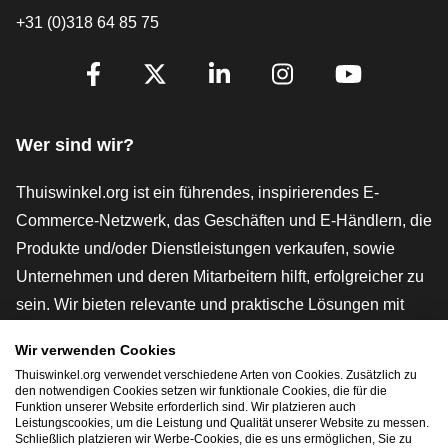
+31 (0)318 64 85 75
[_General:SocialMediaTitle]
Facebook
X
LinkedIn
Instagram
YouTube
Wer sind wir?
Thuiswinkel.org ist ein führendes, inspirierendes E-
Commerce-Netzwerk, das Geschäften und E-Händlern, die
Produkte und/oder Dienstleistungen verkaufen, sowie
Unternehmen und deren Mitarbeitern hilft, erfolgreicher zu
sein. Wir bieten relevante und praktische Lösungen mit
verschiedenen Gütesiegeln, Thuiswinkel-Rezensionen,
Wir verwenden Cookies
rechtlichen Instrumenten und Beratung,
Thuiswinkel.org verwendet verschiedene Arten von Cookies. Zusätzlich zu
Interessenvertretung, Marktforschung und verfügen über
den notwendigen Cookies setzen wir funktionale Cookies, die für die
Funktion unserer Website erforderlich sind. Wir platzieren auch
eine eigene Bildungsplattform, die Thuiswinkel e-
Leistungscookies, um die Leistung und Qualität unserer Website zu messen.
Schließlich platzieren wir Werbe-Cookies, die es uns ermöglichen, Sie zu
Academy.