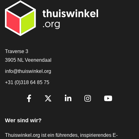
[_General:Contact]
Traverse 3
3905 NL Veenendaal
info@thuiswinkel.org
+31 (0)318 64 85 75
[_General:SocialMediaTitle]
Facebook
X
LinkedIn
Instagram
YouTube
Wer sind wir?
Thuiswinkel.org ist ein führendes, inspirierendes E-