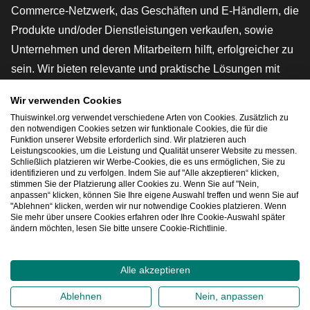
Commerce-Netzwerk, das Geschäften und E-Händlern, die
Produkte und/oder Dienstleistungen verkaufen, sowie
Unternehmen und deren Mitarbeitern hilft, erfolgreicher zu
sein. Wir bieten relevante und praktische Lösungen mit
verschiedenen Gütesiegeln, Thuiswinkel-Rezensionen,
Wir verwenden Cookies
rechtlichen Instrumenten und Beratung,
Thuiswinkel.org verwendet verschiedene Arten von Cookies. Zusätzlich zu
Interessenvertretung, Marktforschung und verfügen über
den notwendigen Cookies setzen wir funktionale Cookies, die für die
Funktion unserer Website erforderlich sind. Wir platzieren auch
eine eigene Bildungsplattform, die Thuiswinkel e-
Leistungscookies, um die Leistung und Qualität unserer Website zu messen.
Schließlich platzieren wir Werbe-Cookies, die es uns ermöglichen, Sie zu
Academy.
identifizieren und zu verfolgen. Indem Sie auf "Alle akzeptieren“ klicken,
stimmen Sie der Platzierung aller Cookies zu. Wenn Sie auf "Nein,
anpassen“ klicken, können Sie Ihre eigene Auswahl treffen und wenn Sie auf
"Ablehnen“ klicken, werden wir nur notwendige Cookies platzieren. Wenn
Schnelles Navigieren
Sie mehr über unsere Cookies erfahren oder Ihre Cookie-Auswahl später
ändern möchten, lesen Sie bitte unsere Cookie-Richtlinie.
[_G
Alle akzeptieren
2026
©
Thuiswinkel.org
Ablehnen
Nein, anpassen
Datenschutzerklärung
Cookie-Erklärung