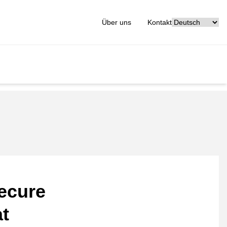
[_General:Langu
Über uns
Kontakt
ecure
at