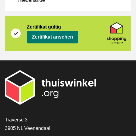
Niederlande
Zertifikat
Shopping Secure
Zertifikat gültig
Zertifikat ansehen
[_General:Contact]
Traverse 3
3905 NL Veenendaal