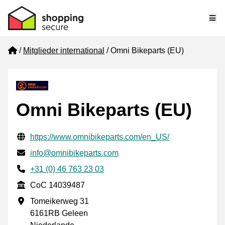
Me
Home
Mitglieder international
Omni Bikeparts (EU)
Omni Bikeparts (EU)
Geprüfte Kontaktinformationen
Website URL
https://www.omnibikeparts.com/en_US/
E-mail
info@omnibikeparts.com
Phone number
+31 (0) 46 763 23 03
CoC
CoC 14039487
Geschäftsadresse
Tomeikerweg 31
6161RB Geleen