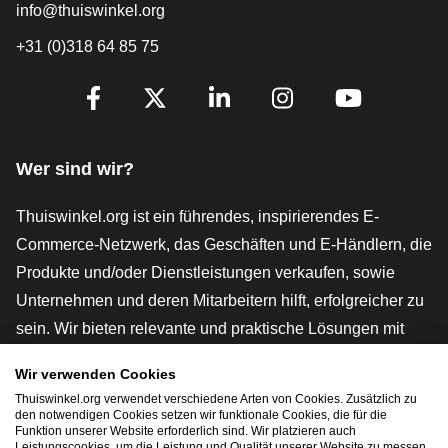
info@thuiswinkel.org
+31 (0)318 64 85 75
[_General:SocialMediaTitle]
Facebook
X
LinkedIn
Instagram
YouTube
Wer sind wir?
Thuiswinkel.org ist ein führendes, inspirierendes E-
Commerce-Netzwerk, das Geschäften und E-Händlern, die
Produkte und/oder Dienstleistungen verkaufen, sowie
Unternehmen und deren Mitarbeitern hilft, erfolgreicher zu
sein. Wir bieten relevante und praktische Lösungen mit
verschiedenen Gütesiegeln, Thuiswinkel-Rezensionen,
Wir verwenden Cookies
rechtlichen Instrumenten und Beratung,
Thuiswinkel.org verwendet verschiedene Arten von Cookies. Zusätzlich zu
Interessenvertretung, Marktforschung und verfügen über
den notwendigen Cookies setzen wir funktionale Cookies, die für die
Funktion unserer Website erforderlich sind. Wir platzieren auch
eine eigene Bildungsplattform, die Thuiswinkel e-
Leistungscookies, um die Leistung und Qualität unserer Website zu messen.