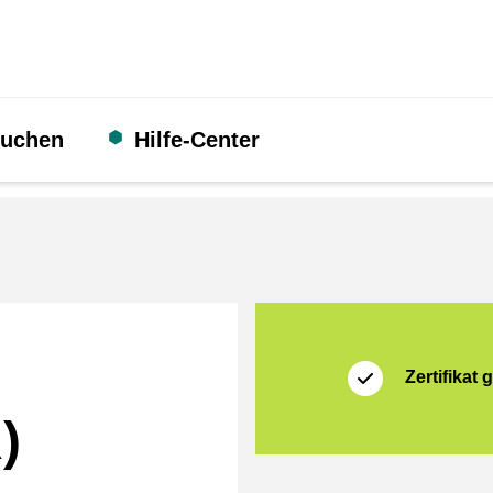
suchen
Hilfe-Center
Zertifikat
Shopping Secure
Zertifikat g
)