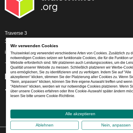
[_General:Contact]
Traverse 3
3905 NL Veenendaal
Wir verwenden Cookies
info@thuiswinkel.org
Thuiswinkel.org verwendet verschiedene Arten von Cookies. Zusätzlich zu 
notwendigen Cookies setzen wir funktionale Cookies, die für die Funktion u
+31 (0)318 64 85 75
Website erforderlich sind. Wir platzieren auch Leistungscookies, um die Lei
Qualität unserer Website zu messen. Schließlich platzieren wir Werbe-Cooki
uns ermöglichen, Sie zu identifizieren und zu verfolgen. Indem Sie auf "Alle
[_General:SocialMediaTitle]
akzeptieren“ klicken, stimmen Sie der Platzierung aller Cookies zu. Wenn Si
"Nein, anpassen“ klicken, können Sie Ihre eigene Auswahl treffen und wenn 
"Ablehnen“ klicken, werden wir nur notwendige Cookies platzieren. Wenn S
über unsere Cookies erfahren oder Ihre Cookie-Auswahl später ändern möc
Facebook
X
LinkedIn
Instagram
YouTube
lesen Sie bitte unsere Cookie-Richtlinie.
Alle akzeptieren
Ablehnen
Nein, anpassen