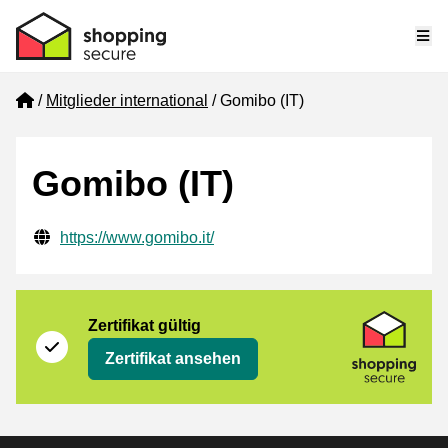
Me
Home
Mitglieder international
Gomibo (IT)
Gomibo (IT)
Geprüfte Kontaktinformationen
Website URL
https://www.gomibo.it/
Zertifikat
Shopping Secure
Zertifikat gültig
Zertifikat ansehen