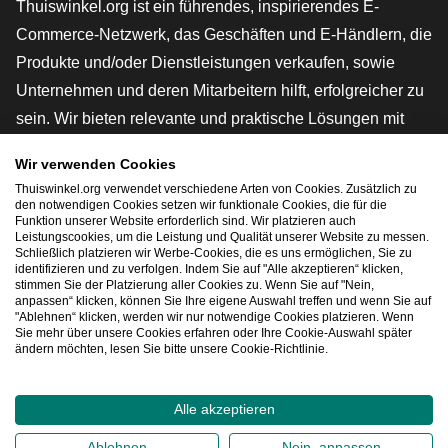
Thuiswinkel.org ist ein führendes, inspirierendes E-
Commerce-Netzwerk, das Geschäften und E-Händlern, die
Produkte und/oder Dienstleistungen verkaufen, sowie
Unternehmen und deren Mitarbeitern hilft, erfolgreicher zu
sein. Wir bieten relevante und praktische Lösungen mit
verschiedenen Gütesiegeln, Thuiswinkel-Rezensionen,
Wir verwenden Cookies
rechtlichen Instrumenten und Beratung,
Thuiswinkel.org verwendet verschiedene Arten von Cookies. Zusätzlich zu
Interessenvertretung, Marktforschung und verfügen über
den notwendigen Cookies setzen wir funktionale Cookies, die für die
Funktion unserer Website erforderlich sind. Wir platzieren auch
eine eigene Bildungsplattform, die Thuiswinkel e-
Leistungscookies, um die Leistung und Qualität unserer Website zu messen.
Schließlich platzieren wir Werbe-Cookies, die es uns ermöglichen, Sie zu
Academy.
identifizieren und zu verfolgen. Indem Sie auf "Alle akzeptieren“ klicken,
stimmen Sie der Platzierung aller Cookies zu. Wenn Sie auf "Nein,
anpassen“ klicken, können Sie Ihre eigene Auswahl treffen und wenn Sie auf
"Ablehnen“ klicken, werden wir nur notwendige Cookies platzieren. Wenn
Schnelles Navigieren
Sie mehr über unsere Cookies erfahren oder Ihre Cookie-Auswahl später
ändern möchten, lesen Sie bitte unsere Cookie-Richtlinie.
[_G
Alle akzeptieren
2026
©
Thuiswinkel.org
Ablehnen
Nein, anpassen