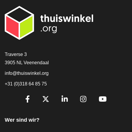
[_General:Contact]
Traverse 3
3905 NL Veenendaal
info@thuiswinkel.org
+31 (0)318 64 85 75
[_General:SocialMediaTitle]
Facebook
X
LinkedIn
Instagram
YouTube
Wer sind wir?