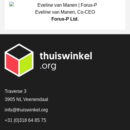
Eveline van Manen
,
Co-CEO
Forus-P Ltd.
[_General:Contact]
Traverse 3
3905 NL Veenendaal
info@thuiswinkel.org
+31 (0)318 64 85 75