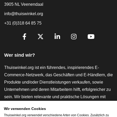
3905 NL Veenendaal
info@thuiswinkel.org
+31 (0)318 64 85 75
[_General:SocialMediaTitle]
Facebook
X
LinkedIn
Instagram
YouTube
Wer sind wir?
Thuiswinkel.org ist ein führendes, inspirierendes E-
Commerce-Netzwerk, das Geschäften und E-Händlern, die
Produkte und/oder Dienstleistungen verkaufen, sowie
Unternehmen und deren Mitarbeitern hilft, erfolgreicher zu
sein. Wir bieten relevante und praktische Lösungen mit
verschiedenen Gütesiegeln, Thuiswinkel-Rezensionen,
Wir verwenden Cookies
rechtlichen Instrumenten und Beratung,
Thuiswinkel.org verwendet verschiedene Arten von Cookies. Zusätzlich zu