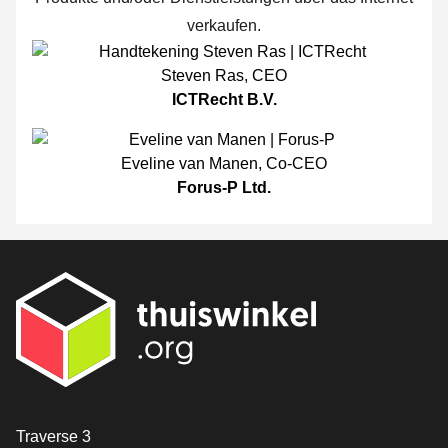
verkaufen.
Steven Ras
,
CEO
ICTRecht B.V.
Eveline van Manen
,
Co-CEO
Forus-P Ltd.
[_General:Contact]
Traverse 3