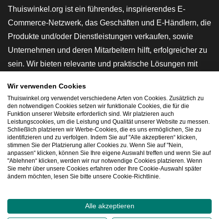
Thuiswinkel.org ist ein führendes, inspirierendes E-
Commerce-Netzwerk, das Geschäften und E-Händlern, die
Produkte und/oder Dienstleistungen verkaufen, sowie
Unternehmen und deren Mitarbeitern hilft, erfolgreicher zu
sein. Wir bieten relevante und praktische Lösungen mit
verschiedenen Gütesiegeln, Thuiswinkel-Rezensionen,
Wir verwenden Cookies
rechtlichen Instrumenten und Beratung,
Thuiswinkel.org verwendet verschiedene Arten von Cookies. Zusätzlich zu
Interessenvertretung, Marktforschung und verfügen über
den notwendigen Cookies setzen wir funktionale Cookies, die für die
Funktion unserer Website erforderlich sind. Wir platzieren auch
eine eigene Bildungsplattform, die Thuiswinkel e-
Leistungscookies, um die Leistung und Qualität unserer Website zu messen.
Schließlich platzieren wir Werbe-Cookies, die es uns ermöglichen, Sie zu
Academy.
identifizieren und zu verfolgen. Indem Sie auf "Alle akzeptieren“ klicken,
stimmen Sie der Platzierung aller Cookies zu. Wenn Sie auf "Nein,
anpassen“ klicken, können Sie Ihre eigene Auswahl treffen und wenn Sie auf
"Ablehnen“ klicken, werden wir nur notwendige Cookies platzieren. Wenn
Schnelles Navigieren
Sie mehr über unsere Cookies erfahren oder Ihre Cookie-Auswahl später
ändern möchten, lesen Sie bitte unsere Cookie-Richtlinie.
[_G
Alle akzeptieren