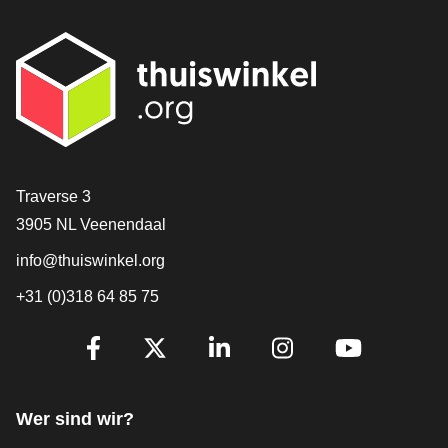
[_General:Contact]
Traverse 3
3905 NL Veenendaal
info@thuiswinkel.org
+31 (0)318 64 85 75
[_General:SocialMediaTitle]
Facebook
X
LinkedIn
Instagram
YouTube
Wer sind wir?