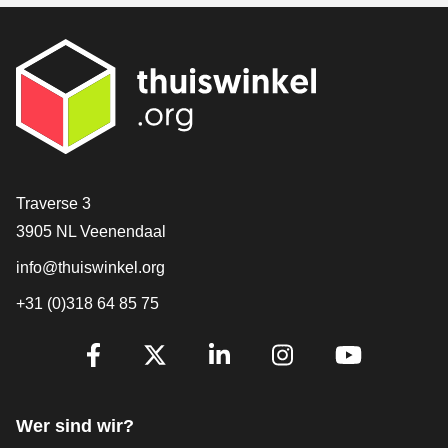
[_General:Contact]
Traverse 3
3905 NL Veenendaal
info@thuiswinkel.org
+31 (0)318 64 85 75
[_General:SocialMediaTitle]
Facebook
X
LinkedIn
Instagram
YouTube
Wer sind wir?