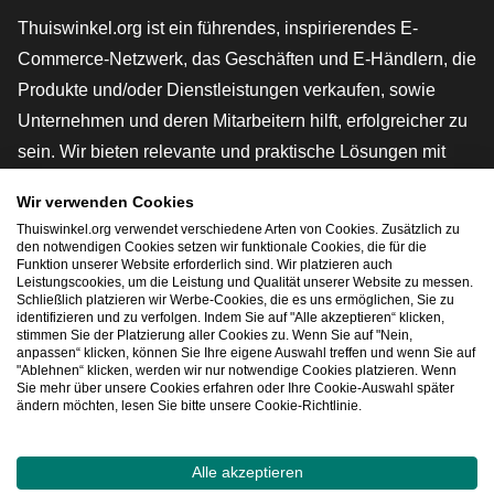
Thuiswinkel.org ist ein führendes, inspirierendes E-
Commerce-Netzwerk, das Geschäften und E-Händlern, die
Produkte und/oder Dienstleistungen verkaufen, sowie
Unternehmen und deren Mitarbeitern hilft, erfolgreicher zu
sein. Wir bieten relevante und praktische Lösungen mit
verschiedenen Gütesiegeln, Thuiswinkel-Rezensionen,
Wir verwenden Cookies
rechtlichen Instrumenten und Beratung,
Thuiswinkel.org verwendet verschiedene Arten von Cookies. Zusätzlich zu
Interessenvertretung, Marktforschung und verfügen über
den notwendigen Cookies setzen wir funktionale Cookies, die für die
Funktion unserer Website erforderlich sind. Wir platzieren auch
eine eigene Bildungsplattform, die Thuiswinkel e-
Leistungscookies, um die Leistung und Qualität unserer Website zu messen.
Schließlich platzieren wir Werbe-Cookies, die es uns ermöglichen, Sie zu
Academy.
identifizieren und zu verfolgen. Indem Sie auf "Alle akzeptieren“ klicken,
stimmen Sie der Platzierung aller Cookies zu. Wenn Sie auf "Nein,
anpassen“ klicken, können Sie Ihre eigene Auswahl treffen und wenn Sie auf
"Ablehnen“ klicken, werden wir nur notwendige Cookies platzieren. Wenn
Schnelles Navigieren
Sie mehr über unsere Cookies erfahren oder Ihre Cookie-Auswahl später
ändern möchten, lesen Sie bitte unsere Cookie-Richtlinie.
[_G
Alle akzeptieren