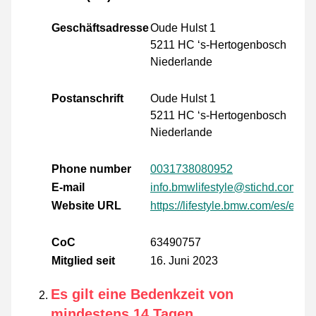
Geschäftsadresse
Oude Hulst 1
5211 HC ‘s-Hertogenbosch
Niederlande
Postanschrift
Oude Hulst 1
5211 HC ‘s-Hertogenbosch
Niederlande
Phone number
0031738080952
E-mail
info.bmwlifestyle@stichd.com
Website URL
https://lifestyle.bmw.com/es/es/h
CoC
63490757
Mitglied seit
16. Juni 2023
Es gilt eine Bedenkzeit von
mindestens 14 Tagen