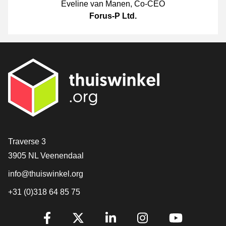
Eveline van Manen
,
Co-CEO
Forus-P Ltd.
[_General:Contact]
Traverse 3
3905 NL Veenendaal
info@thuiswinkel.org
+31 (0)318 64 85 75
[_General:SocialMediaTitle]